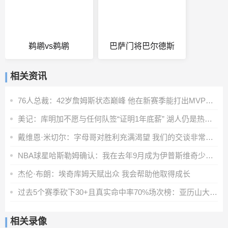
鹈鹕vs鹈鹕
巴萨门将巴尔德斯
相关资讯
76人总裁：42岁詹姆斯状态巅峰 他在新赛季能打出MVP级别的表现
美记：库明加不愿与任何队签“证明1年底薪” 湖人仍是热门下家
戴维恩·米切尔：字母哥对胜利充满渴望 我们的交谈非常融洽
NBA球星哈斯勒姆确认：我在去年9月成为伊普斯维奇少数股东
杰伦·布朗：埃奇库姆天赋出众 我会帮助他取得成长
过去5个赛季砍下30+且真实命中率70%场次榜：亚历山大第一
相关录像