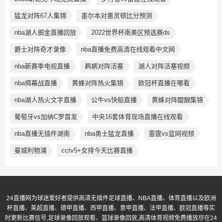
猛龙对阵67人集锦
墨尔本对惠灵顿比分预测
nba湖人掘金直播回放
2022世界杯南美区预选赛ds
爵士对阵奇才录像
nba直播免费高清在线观看中文网
nba新赛季电视直播
鹈鹕对阵活塞
湖人对阵活塞视频
nba揭幕战直播
黄蜂对阵热火集锦
欧冠杯直播在哪看
nba湖人热火文字直播
公牛vs快船直播
黄蜂对阵醍醐集锦
葡萄牙vs加纳C罗首发
中央16套体育现场直播在线观看
nba直播无插件湖南
nba勇士猛龙直播
雷霆vs篮网视频
曼城利物浦
cctv5+女排今天比赛直播
24直播网为球迷爱好者提供高清无插件足球直播、NBA直播、体育直播以及欧洲
杯直播、英超直播、德甲直播、西甲直播、意甲直播、法甲直播、欧冠直播等实
时更新比赛信号,足球录像回放观看、篮球录像回放,高清体育视频免费播放尽在24