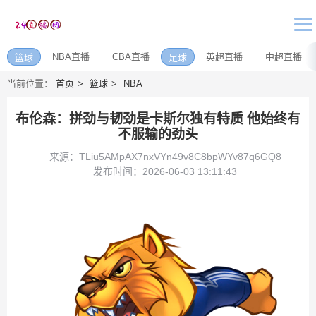
NBA直播
CBA直播
英超直播
中超直播
篮球
足球
当前位置：
首页
篮球
NBA
布伦森：拼劲与韧劲是卡斯尔独有特质 他始终有
不服输的劲头
来源：TLiu5AMpAX7nxVYn49v8C8bpWYv87q6GQ8
发布时间：2026-06-03 13:11:43