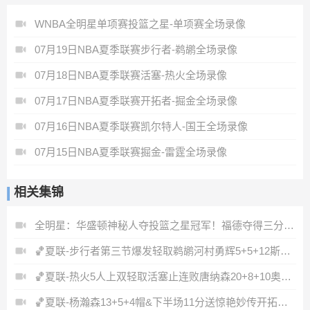
WNBA全明星单项赛投篮之星-单项赛全场录像
07月19日NBA夏季联赛步行者-鹈鹕全场录像
07月18日NBA夏季联赛活塞-热火全场录像
07月17日NBA夏季联赛开拓者-掘金全场录像
07月16日NBA夏季联赛凯尔特人-国王全场录像
07月15日NBA夏季联赛掘金-雷霆全场录像
相关集锦
全明星：华盛顿神秘人夺投篮之星冠军！福德夺得三分大赛冠军！
🏀夏联-步行者第三节爆发轻取鹈鹕河村勇辉5+5+12斯劳森22分
🏀夏联-热火5人上双轻取活塞止连败唐纳森20+8+10奥科里27分
🏀夏联-杨瀚森13+5+4帽&下半场11分送惊艳妙传开拓者力克掘金