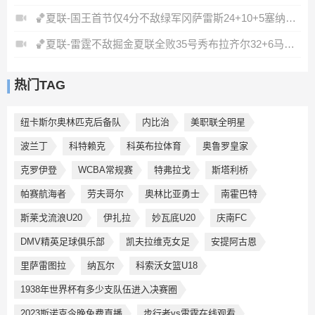
🏀夏联-国王首节仅4分不敌绿军冈萨雷斯24+10+5塞纳克10+12
🏀夏联-雷霆不敌掘金夏联全败35号秀布拉齐尔32+6马拉14+7+6
热门TAG
纽卡斯尔奥林匹克后备队
内比治
美职联全明星
波兰丁
科特赖克
科英布拉体育
奥鲁罗皇家
克罗伊登
WCBA常规赛
特弗拉戈
斯塔利桥
帕赛航海者
劳夫哥尔
奥林比亚勇士
南霍巴特
斯莱戈流浪U20
伊扎拉
妙瓦底U20
庆南FC
DMV精英足球俱乐部
凯夫拉维克女足
安提阿古恩
里萨雷图拉
纳瓦尔
科索沃女篮U18
1938年世界杯有多少支队伍进入决赛圈
2023斯诺克今晚免费直播
步行者vs雷霆在线观看