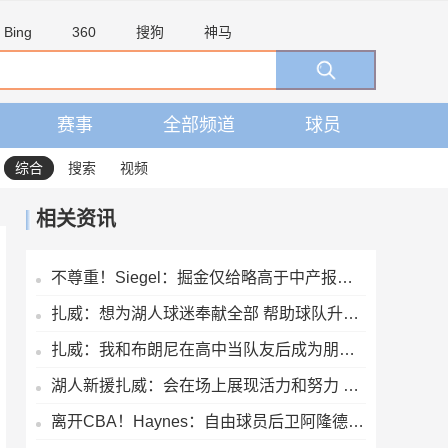
Bing
360
搜狗
神马
赛事
全部频道
球员
综合
搜索
视频
相关资讯
不尊重！Siegel：掘金仅给略高于中产报价 沃特森已一脚迈出大门
扎威：想为湖人球迷奉献全部 帮助球队升起第18面冠军旗帜
扎威：我和布朗尼在高中当队友后成为朋友 很兴奋能再次并肩作战
湖人新援扎威：会在场上展现活力和努力 防守对方最好的球员
离开CBA！Haynes：自由球员后卫阿隆德斯·威廉姆斯签约奇才