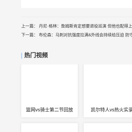
上一篇：
丹尼·格林：詹姆斯肯定想要退役巡演 但他也配得
下一篇：
布伦森：马刺对抗强度拉满&外线会持续给压迫 防
热门视频
篮网vs骑士第二节回放
凯尔特人vs热火实