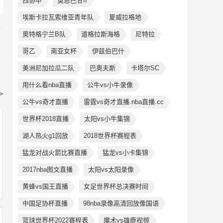
西协甲
莫恩巴甘II
埃斯卡拉瓦索维亚青年队
夏威拉格地
奥特格宁兰B队
道格拉斯海格
尼特拉
哥乙
南亚女杯
伊兹伯巴什
美洲尼加拉瓜二队
巴奥夫斯
卡塔尔SC
用什么看nba直播
公牛vs小牛录像
>
公牛vs奇才直播
雷霆vs奇才直播.nba直播.cc
世界杯2018直播
太阳vs小牛集锦
湖人热火g1回放
2018世界杯赛程表
猛龙对战火箭比赛直播
猛龙vs小卡集锦
2017nba图文直播
太阳vs太阳录像
黄蜂vs国王直播
女足世界杯总决赛时间
中国足协杯直播
98nba录像高清回放像国语
篮球世界杯2022赛程表
魔术vs雄鹿视频