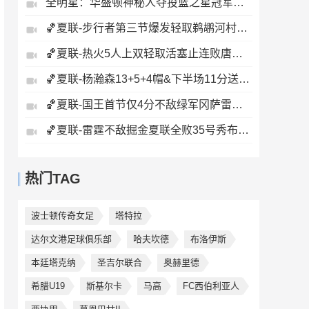
全明星：华盛顿神秘人夺投篮之星冠军！福德夺得三分大赛冠军！
🏀夏联-步行者第三节爆发轻取鹈鹕河村勇辉5+5+12斯劳森22分
🏀夏联-热火5人上双轻取活塞止连败唐纳森20+8+10奥科里27分
🏀夏联-杨瀚森13+5+4帽&下半场11分送惊艳妙传开拓者力克掘金
🏀夏联-国王首节仅4分不敌绿军冈萨雷斯24+10+5塞纳克10+12
🏀夏联-雷霆不敌掘金夏联全败35号秀布拉齐尔32+6马拉14+7+6
热门TAG
波士顿传奇女足
塔特拉
达尔文港足球俱乐部
哈夫坎德
布洛伊斯
本廷塔克纳
圣吉尔联合
奥赫里德
希腊U19
斯基尔卡
马高
FC西伯利亚人