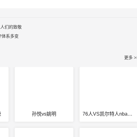
上人们的致敬
守体系多变
更多 >
录
孙悦vs姚明
76人VS凯尔特人nba季后赛