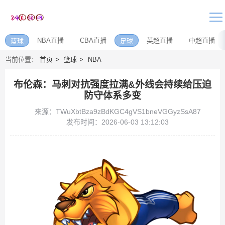
NBA直播
CBA直播
英超直播
中超直播
篮球
足球
当前位置：
首页
篮球
NBA
布伦森：马刺对抗强度拉满&外线会持续给压迫
防守体系多变
来源：TWuXbtBza9zBdKGC4gVS1bneVGGyzSsA87
发布时间：2026-06-03 13:12:03