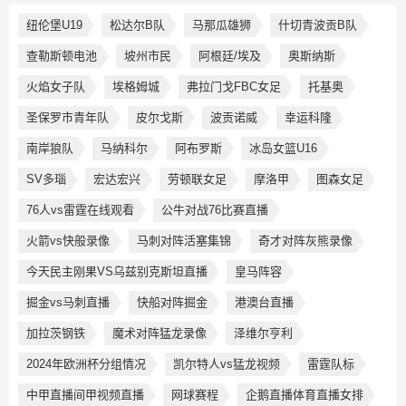
纽伦堡U19
松达尔B队
马那瓜雄狮
什切青波贡B队
查勒斯顿电池
坡州市民
阿根廷/埃及
奥斯纳斯
火焰女子队
埃格姆城
弗拉门戈FBC女足
托基奥
圣保罗市青年队
皮尔戈斯
波贡诺威
幸运科隆
南岸狼队
马纳科尔
阿布罗斯
冰岛女篮U16
SV多瑙
宏达宏兴
劳顿联女足
摩洛甲
图森女足
76人vs雷霆在线观看
公牛对战76比赛直播
火箭vs快般录像
马刺对阵活塞集锦
奇才对阵灰熊录像
今天民主刚果VS乌兹别克斯坦直播
皇马阵容
掘金vs马刺直播
快船对阵掘金
港澳台直播
加拉茨钢铁
魔术对阵猛龙录像
泽维尔亨利
2024年欧洲杯分组情况
凯尔特人vs猛龙视频
雷霆队标
中甲直播间甲视频直播
网球赛程
企鹅直播体育直播女排