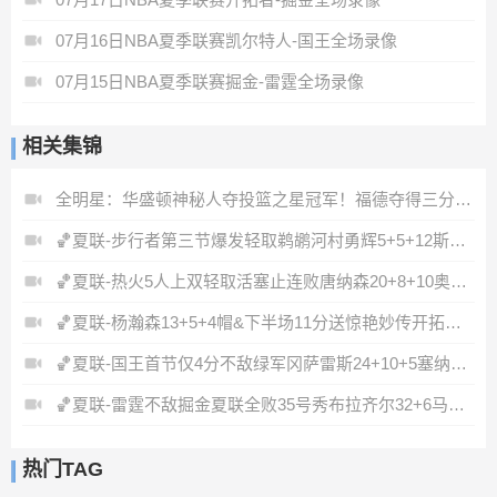
07月16日NBA夏季联赛凯尔特人-国王全场录像
07月15日NBA夏季联赛掘金-雷霆全场录像
相关集锦
全明星：华盛顿神秘人夺投篮之星冠军！福德夺得三分大赛冠军！
🏀夏联-步行者第三节爆发轻取鹈鹕河村勇辉5+5+12斯劳森22分
🏀夏联-热火5人上双轻取活塞止连败唐纳森20+8+10奥科里27分
🏀夏联-杨瀚森13+5+4帽&下半场11分送惊艳妙传开拓者力克掘金
🏀夏联-国王首节仅4分不敌绿军冈萨雷斯24+10+5塞纳克10+12
🏀夏联-雷霆不敌掘金夏联全败35号秀布拉齐尔32+6马拉14+7+6
热门TAG