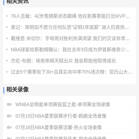
相关资讯
76人总裁：42岁詹姆斯状态巅峰 他在新赛季能打出MVP级别的表现
美记：库明加不愿与任何队签“证明1年底薪” 湖人仍是热门下家
戴维恩·米切尔：字母哥对胜利充满渴望 我们的交谈非常融洽
NBA球星哈斯勒姆确认：我在去年9月成为伊普斯维奇少数股东
杰伦·布朗：埃奇库姆天赋出众 我会帮助他取得成长
过去5个赛季砍下30+且真实命中率70%场次榜：亚历山大第一
相关录像
WNBA全明星单项赛投篮之星-单项赛全场录像
07月19日NBA夏季联赛步行者-鹈鹕全场录像
07月18日NBA夏季联赛活塞-热火全场录像
07月17日NBA夏季联赛开拓者-掘金全场录像