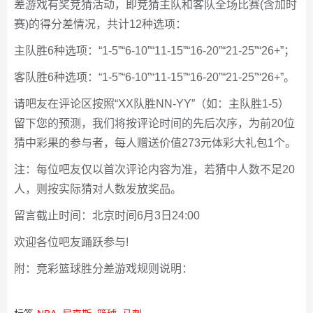
差游戏有奖竞猜活动，即竞猜主队和客队全场比赛(含加时
赛)的得分差情况，共计12种选项：
主队胜6种选项：“1-5”“6-10”“11-15”“16-20”“21-25”“26+”；
客队胜6种选项：“1-5”“6-10”“11-15”“16-20”“21-25”“26+”。
请吧友在评论区按照“XX队胜NN-YY”（如：主队胜1-5）
留下您的预测，我们将按评论时间的先后次序，为前20位
猜中彩果的参与者，每人赠送价值273元体彩大礼包1个。
注：每位吧友仅以首次评论内容为准，若猜中人数不足20
人，则按实际猜对人数发放奖品。
留言截止时间：北京时间6月3日24:00
欢迎各位吧友踊跃参与!
附：竞彩篮球胜分差游戏规则说明：