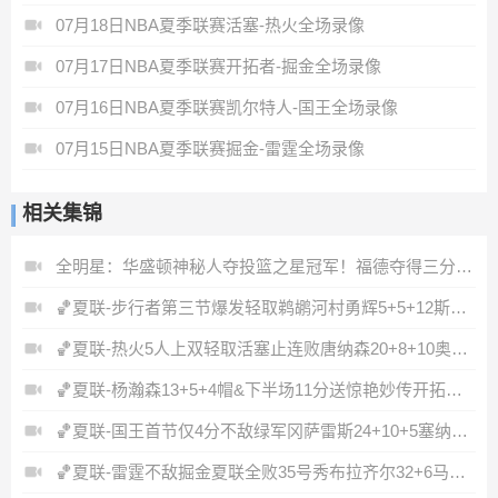
07月18日NBA夏季联赛活塞-热火全场录像
07月17日NBA夏季联赛开拓者-掘金全场录像
07月16日NBA夏季联赛凯尔特人-国王全场录像
07月15日NBA夏季联赛掘金-雷霆全场录像
相关集锦
全明星：华盛顿神秘人夺投篮之星冠军！福德夺得三分大赛冠军！
🏀夏联-步行者第三节爆发轻取鹈鹕河村勇辉5+5+12斯劳森22分
🏀夏联-热火5人上双轻取活塞止连败唐纳森20+8+10奥科里27分
🏀夏联-杨瀚森13+5+4帽&下半场11分送惊艳妙传开拓者力克掘金
🏀夏联-国王首节仅4分不敌绿军冈萨雷斯24+10+5塞纳克10+12
🏀夏联-雷霆不敌掘金夏联全败35号秀布拉齐尔32+6马拉14+7+6