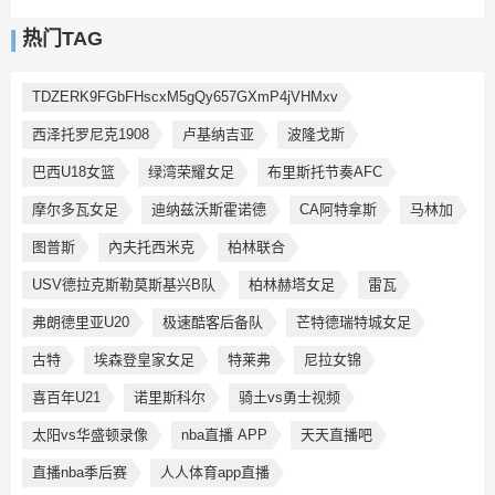
热门TAG
TDZERK9FGbFHscxM5gQy657GXmP4jVHMxv
西泽托罗尼克1908
卢基纳吉亚
波隆戈斯
巴西U18女篮
绿湾荣耀女足
布里斯托节奏AFC
摩尔多瓦女足
迪纳兹沃斯霍诺德
CA阿特拿斯
马林加
图普斯
內夫托西米克
柏林联合
USV德拉克斯勒莫斯基兴B队
柏林赫塔女足
雷瓦
弗朗德里亚U20
极速酷客后备队
芒特德瑞特城女足
古特
埃森登皇家女足
特莱弗
尼拉女锦
喜百年U21
诺里斯科尔
骑土vs勇士视频
太阳vs华盛顿录像
nba直播 APP
天天直播吧
直播nba季后赛
人人体育app直播