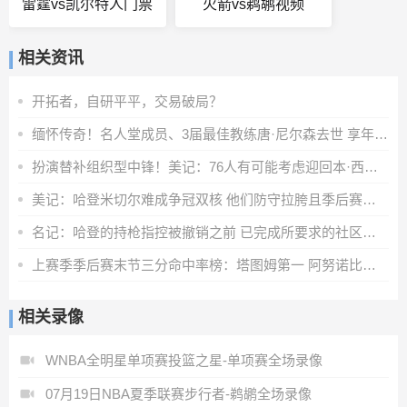
雷霆vs凯尔特人门票
火箭vs鹈鹕视频
相关资讯
开拓者，自研平平，交易破局？
缅怀传奇！名人堂成员、3届最佳教练唐·尼尔森去世 享年86岁
扮演替补组织型中锋！美记：76人有可能考虑迎回本·西蒙斯
美记：哈登米切尔难成争冠双核 他们防守拉胯且季后赛隐身
名记：哈登的持枪指控被撤销之前 已完成所要求的社区服务！
上赛季季后赛末节三分命中率榜：塔图姆第一 阿努诺比第二
相关录像
WNBA全明星单项赛投篮之星-单项赛全场录像
07月19日NBA夏季联赛步行者-鹈鹕全场录像