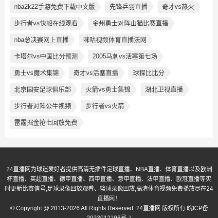
nba2k22手游免费下载中文版
先锋乒羽直播
奇才vs热火
步行者vs快船在线观看
金州勇士对阵山猫比赛直播
nba总决赛网上直播
咪咕视频体育直播法网
卡塔尔vs中国比分预测
2005马刺vs活塞第七场
勇士vs魔术集锦
奇才vs活塞直播
球探比比分
北京国安足球俱乐部
火箭vs勇士集锦
湖北卫视直播
步行者对阵公牛视频
步行者vs火箭
雷霆掘金抢七回放免费
24直播网为球迷爱好者提供高清无插件足球直播、NBA直播、体育直播以及欧洲
杯直播、英超直播、德甲直播、西甲直播、意甲直播、法甲直播、欧冠直播等实
时更新比赛信号,足球录像回放观看、篮球录像回放,高清体育视频免费播放尽在24
直播网！
© Copyright @ 2013-2026 All Rights Reserved. 24直播网 版权所有
皖ICP备