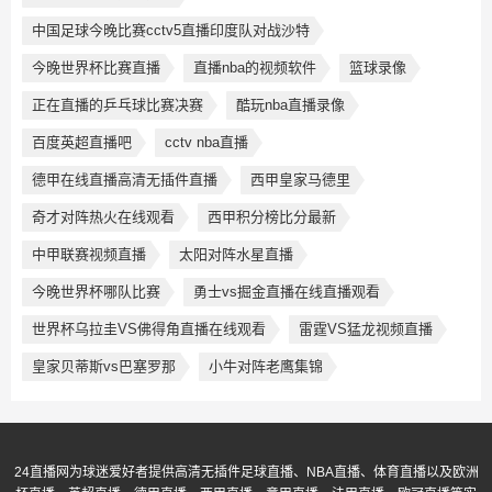
中国足球今晚比赛cctv5直播印度队对战沙特
今晚世界杯比赛直播
直播nba的视频软件
篮球录像
正在直播的乒乓球比赛决赛
酷玩nba直播录像
百度英超直播吧
cctv nba直播
德甲在线直播高清无插件直播
西甲皇家马德里
奇才对阵热火在线观看
西甲积分榜比分最新
中甲联赛视频直播
太阳对阵水星直播
今晚世界杯哪队比赛
勇士vs掘金直播在线直播观看
世界杯乌拉圭VS佛得角直播在线观看
雷霆VS猛龙视频直播
皇家贝蒂斯vs巴塞罗那
小牛对阵老鹰集锦
24直播网为球迷爱好者提供高清无插件足球直播、NBA直播、体育直播以及欧洲