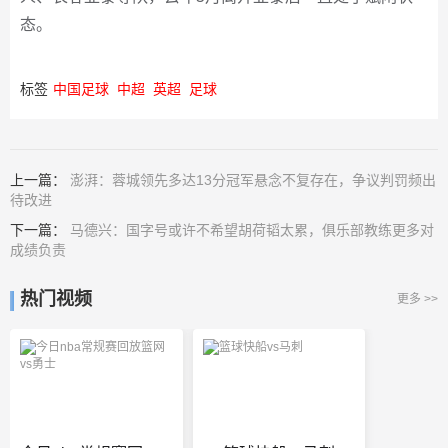
态。
标签
中国足球
中超
英超
足球
上一篇：
澎湃：蓉城领先多达13分冠军悬念不复存在，争议判罚频出
待改进
下一篇：
马德兴：国字号或许不希望胡荷韬太累，俱乐部教练更多对
成绩负责
热门视频
更多 >>