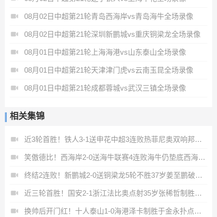
08月02日中超第21轮青岛西海岸vs青岛海牛全场录像
08月02日中超第21轮深圳新鹏城vs重庆铜梁龙全场录像
08月01日中超第21轮上海海港vs山东泰山全场录像
08月01日中超第21轮天津津门虎vs云南玉昆全场录像
08月01日中超第21轮成都蓉城vs武汉三镇全场录像
相关集锦
近3轮首胜！铁人3-1送申花中超3连败热菲尼奥双响邦本宜裕传射
笑傲德比！西海岸2-0送海牛联赛4连败海牛仍垫底西海岸升至第二
终结2连败！新鹏城2-0送铜梁龙5轮不胜37岁姜至鹏破门韦斯利建功
近三轮首胜！国安2-1浙江法比奥点射35岁张稀哲制胜王钰栋送助攻
换帅后开门红！十人泰山1-0海港泽卡制胜于金永扑点海港三球被吹