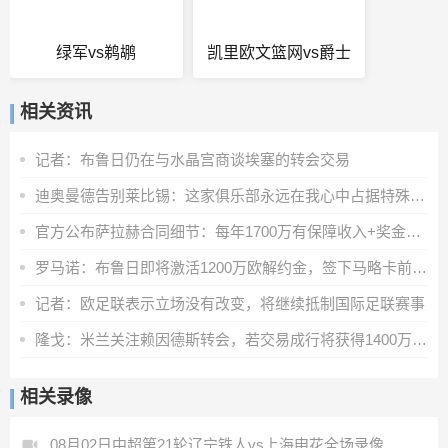
绿军vs鹈鹕
凯里欧文篮网vs爵士
相关资讯
记者：布鲁日仍在与水晶宫商谈埃塞的转会交易
迪奥曼德告别莱比锡：这家俱乐部永远在我心中占据特殊位置
官方公布萨拉赫合同细节：每年1700万有保障收入+奖金+20%肖像权
罗马诺：布鲁日即将激活1200万欧解约金，签下马略卡前锋比尔希利
记者：欧足联表示立场没有改变，将继续抵制国际足联赛事
隆戈：米兰关注赖因德斯转会，若交易成行将获得1400万欧奖金
相关录像
08月02日中超第21轮辽宁铁人vs上海申花全场录像