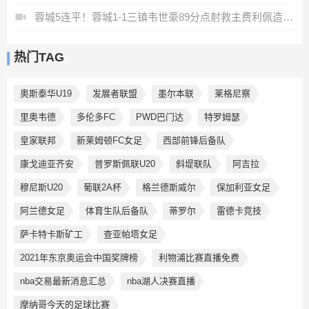
蓉城5连平！蓉城1-1三镇韦世豪89分点射救主费利佩造点李昂破门
热门TAG
奥斯泰华U19
发展者联盟
墨尔本联
莱格尼察
里奥韦德
多伦多FC
PWD巴门达
特罗姆瑟
皇家联邦
新莱姆顿FC女足
西部前锋后备队
康戈迪亚齐安
普罗斯佩联U20
斜堤联队
阿吉拉
穆尼斯U20
葡联2A杯
格兰德斯威尔
保加利亚女足
阿兰德女足
体育生队后备队
蒂罗尔
雷德卡竞技
萨卡特卡斯矿工
查亚帕塔女足
2021年东京奥运会中国奖牌榜
利物浦比赛直播免费
nba交易最新消息汇总
nba湖人决赛直播
摩纳哥今天的足球比赛