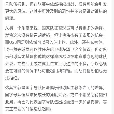
号队伍报到，但在联赛中依然持续出战，很有可能会引发
更大的风波。这其中所涉及到的恐怕并不只是谁对谁错的
问题。
从另一个角度来说，国家队征召球员可以有更多的选择。
就像这次没有征召胡荷韬，但让毛伟杰有了表现的机会，
而U23国足则依然可以召入汪士钦，此外，还有玄智健、
贺一然等球员可以胜任左后卫或左翼卫这个位置。但对俱
乐部球队尤其是像蓉城这样迫切希望在本赛季夺冠的球队
来说，在左后卫或左翼卫位置上可选择的不多，所以必须
要在可能的情况下尽可能起用胡荷韬。而胡荷韬恐怕也无
法拒绝。
这其实就是国字号队伍与俱乐部球队主教练之间的差异。
国字号队伍从球员成长的角度来说，或许不希望胡荷韬如
此累，再因为代表国字号队伍出战而进一步加剧伤情，等
真正需要的时候没法起用。