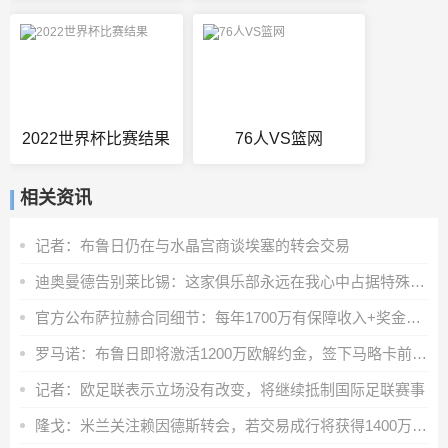
2022世界杯比赛结果
76人VS篮网
相关资讯
记者：布鲁日仍在与水晶宫商谈埃塞的转会交易
迪奥曼德告别莱比锡：这家俱乐部永远在我心中占据特殊位置
官方公布萨拉赫合同细节：每年1700万有保障收入+奖金+20%肖像权
罗马诺：布鲁日即将激活1200万欧解约金，签下马略卡前锋比尔希利
记者：欧足联表示立场没有改变，将继续抵制国际足联赛事
隆戈：米兰关注赖因德斯转会，若交易成行将获得1400万欧奖金