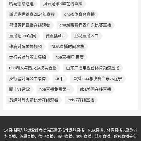
哈马德哈达迪
风云足球360在线直播
斯诺克世锦赛2024年赛程
cntv5体育台直播
粤语英超直播在线观看
cba最新赛程表广东比赛直播
直播吧nba官网
微直播nba
卫视直播入口
雄鹿对阵黄蜂视频
NBA直播时间表格
步行者对阵骑士集锦
nba直播吧 百度
nba湖人与热火总决赛直播
山东广播电视台体育频道直播
步行者对阵公牛录像
法甲
直播:cba总决赛广东vs辽宁
骑士vs雷霆
nba直播免费第一
nba美国在线直播
黄蜂对阵火箭比分在线观看
cctv7在线直播
24直播网为球迷爱好者提供高清无插件足球直播、NBA直播、体育直播以及欧洲
杯直播、英超直播、德甲直播、西甲直播、意甲直播、法甲直播、欧冠直播等实