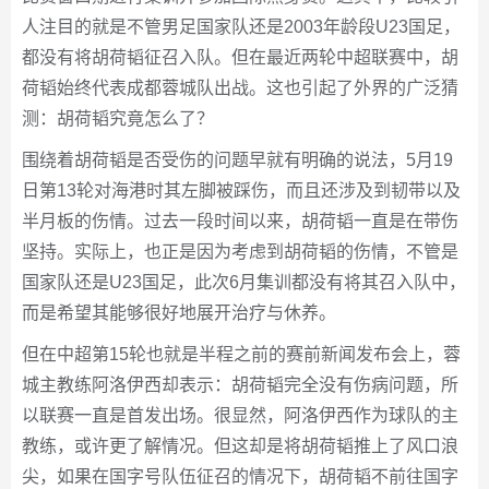
人注目的就是不管男足国家队还是2003年龄段U23国足，
都没有将胡荷韬征召入队。但在最近两轮中超联赛中，胡
荷韬始终代表成都蓉城队出战。这也引起了外界的广泛猜
测：胡荷韬究竟怎么了？
围绕着胡荷韬是否受伤的问题早就有明确的说法，5月19
日第13轮对海港时其左脚被踩伤，而且还涉及到韧带以及
半月板的伤情。过去一段时间以来，胡荷韬一直是在带伤
坚持。实际上，也正是因为考虑到胡荷韬的伤情，不管是
国家队还是U23国足，此次6月集训都没有将其召入队中，
而是希望其能够很好地展开治疗与休养。
但在中超第15轮也就是半程之前的赛前新闻发布会上，蓉
城主教练阿洛伊西却表示：胡荷韬完全没有伤病问题，所
以联赛一直是首发出场。很显然，阿洛伊西作为球队的主
教练，或许更了解情况。但这却是将胡荷韬推上了风口浪
尖，如果在国字号队伍征召的情况下，胡荷韬不前往国字