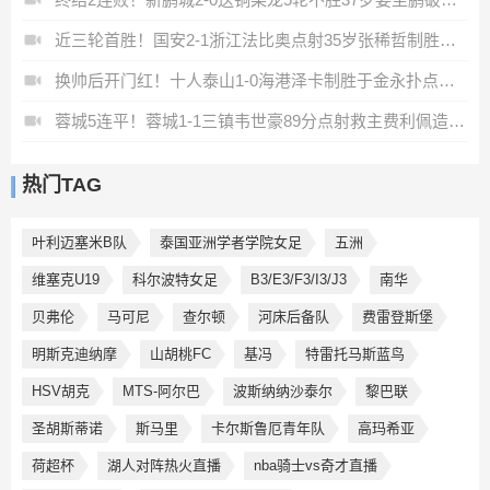
近三轮首胜！国安2-1浙江法比奥点射35岁张稀哲制胜王钰栋送助攻
换帅后开门红！十人泰山1-0海港泽卡制胜于金永扑点海港三球被吹
蓉城5连平！蓉城1-1三镇韦世豪89分点射救主费利佩造点李昂破门
热门TAG
叶利迈塞米B队
泰国亚洲学者学院女足
五洲
维塞克U19
科尔波特女足
B3/E3/F3/I3/J3
南华
贝弗伦
马可尼
查尔顿
河床后备队
费雷登斯堡
明斯克迪纳摩
山胡桃FC
基冯
特雷托马斯蓝鸟
HSV胡克
MTS-阿尔巴
波斯纳纳沙泰尔
黎巴联
圣胡斯蒂诺
斯马里
卡尔斯鲁厄青年队
高玛希亚
荷超杯
湖人对阵热火直播
nba骑士vs奇才直播