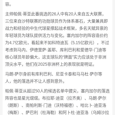
容。
主帅帕佩·蒂亚此番挑选的26人中有20人来自五大联赛，
三位来自沙特联赛的功勋球员作为体系基石，大量兼具即
战力和经验的中生代球星撑起战术框架，多名天赋异禀的
年轻球员为球队提供活力与变化。塞内加尔的阵容造价约
为4.7亿欧元，看起来不如科特迪瓦（5.15亿欧元），不过
考虑到马内、伊德里萨·盖耶、库利巴利和爱德华·门迪等
核心球员年龄偏大，这支球队的“牌面”实力应该处于非洲
顶尖水平，他们在2025非洲杯上的表现就是明证。
马朗-萨尔身前有库利巴利、尼亚卡泰和马马杜·萨尔等
人，他的落选并不让人感到意外。
帕佩·蒂亚从超过50人的候选名单中拔尖，塞内加尔的落选
阵容也是星光熠熠。布拉耶·迪亚（拉齐奥）、马朗·萨尔
（朗斯）、南帕利斯·门迪（沃特福德）、哈比卜·迪亚洛
（梅斯）、萨巴利（杜海勒）和阿卜杜·迪亚洛（乌姆沙拉