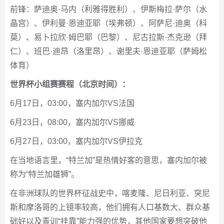
前锋：萨迪奥·马内（利雅得胜利）、伊斯梅拉·萨尔（水
晶宫）、伊利曼·恩迪亚耶（埃弗顿）、阿萨尼·迪奥（科
莫）、易卜拉欣·姆巴耶（巴黎）、尼古拉斯·杰克逊（拜
仁）、班巴·迪昂（洛里昂）、谢里夫·恩迪亚耶（萨姆松
体育）
世界杯小组赛赛程（北京时间）：
6月17日，03:00，塞内加尔VS法国
6月23日，08:00，塞内加尔VS挪威
6月27日，03:00，塞内加尔VS伊拉克
在当地语言里，“特兰加”是热情好客的意思，塞内加尔被
称为“特兰加雄狮”。
在非洲球队的世界杯征战史中，喀麦隆、尼日利亚、突尼
斯和摩洛哥的上镜率较高，他们拥有人口基数大、群众基
础好以及青训“挂靠”能力强的优势，其他国家要想突破他