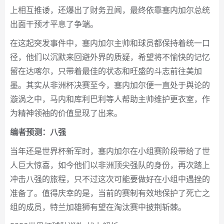
上相互推诿，还爆出了财务丑闻，最终依靠塞内加尔总统
出面干预才平息了争端。
在这起突发事件中，塞内加尔主帅和球员都保持着统一口
径，他们以沉默来回避外界的质疑，希望将不愉快的记忆
留在达喀尔，只带着最佳的状态和旺盛的斗志前往美加
墨。其实从非洲杯决赛至今，塞内加尔便一直处于舆论的
漩涡之中，马内和库利巴利等人帮助主帅维护更衣室，作
为精神领袖的价值显现了出来。
编者预测：八强
当年还是世界杯新军时，塞内加尔在小组赛阶段带给了世
人巨大惊喜，如今他们以非洲顶尖强队的身份，再次踏上
冲击八强的旅程，只不过这次可能要做好在小组中遇挫的
准备了。值得庆幸的是，当前的赛制有效地保护了死亡之
组的成员，特兰加雄狮有望在淘汰赛中披荆斩棘。