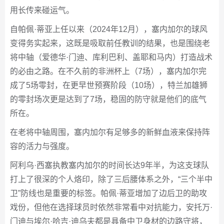
用长传来碰运气。
自帕佩·蒂亚上任以来（2024年12月），塞内加尔的球风
变得务实起来，这既是吸取前任教训的结果，也是围绕老
将中轴（爱德华·门迪、库利巴利、盖耶和马内）打造战术
的必由之路。在不久前的非洲杯上（7场），塞内加尔完
成了5场零封，在更早世预赛阶段（10场），特兰加雄狮
的零封场次更是达到了7场，稳固的防守就是他们的底气
所在。
在老将中轴周围，塞内加尔有足够多的新鲜血液来保持阵
容的活力与强度。
阿利乌·西塞执教塞内加尔的时间长达9年半，为这支球队
打上了很深的个人烙印，除了三后腰体系之外，“三个半中
卫”防线也是重要的标签。帕佩·蒂亚增加了边后卫的助攻
戏份，但他在选择球员时依然非常看中对抗能力，安托万·
门迪与埃尔·哈吉·迪乌夫都是具备中卫身材的边路守将，