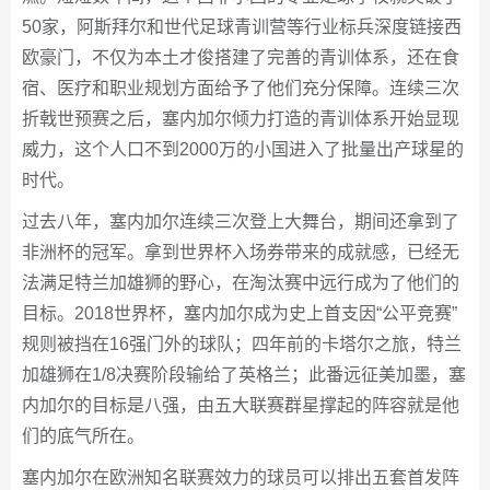
50家，阿斯拜尔和世代足球青训营等行业标兵深度链接西
欧豪门，不仅为本土才俊搭建了完善的青训体系，还在食
宿、医疗和职业规划方面给予了他们充分保障。连续三次
折戟世预赛之后，塞内加尔倾力打造的青训体系开始显现
威力，这个人口不到2000万的小国进入了批量出产球星的
时代。
过去八年，塞内加尔连续三次登上大舞台，期间还拿到了
非洲杯的冠军。拿到世界杯入场券带来的成就感，已经无
法满足特兰加雄狮的野心，在淘汰赛中远行成为了他们的
目标。2018世界杯，塞内加尔成为史上首支因“公平竞赛”
规则被挡在16强门外的球队；四年前的卡塔尔之旅，特兰
加雄狮在1/8决赛阶段输给了英格兰；此番远征美加墨，塞
内加尔的目标是八强，由五大联赛群星撑起的阵容就是他
们的底气所在。
塞内加尔在欧洲知名联赛效力的球员可以排出五套首发阵