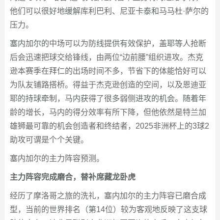
他们可以很好地缓解库利巴利、尼亚卡泰和马马杜·萨尔的
压力。
塞内加尔的中场可以为防线提供有效保护，盖耶等人抢断
后会迅速把球交给锋线，由两位“边前腰”组织进攻。杰克
逊本赛季在拜仁的出场时间不多，节省下的体能恰好可以
为队友铺路搭桥。得益于杰克逊创造的空间，以及恩迪亚
耶的持球牵制，马内获得了很多弱侧进攻的机会。随着年
龄的增长，马内的得分效率有所下降，但他依然是特兰加
雄狮最可靠的机会创造者和终结者，2025非洲杯上的3球2
助攻可谓是个个关键。
塞内加尔的主力阵容预测。
主力阵容完成磨合，替补席藏龙卧虎
经历了摩洛哥之旅的洗礼，塞内加尔的主力阵容已磨合成
型，当前的世界排名（第14位）较为客观地反映了这支球