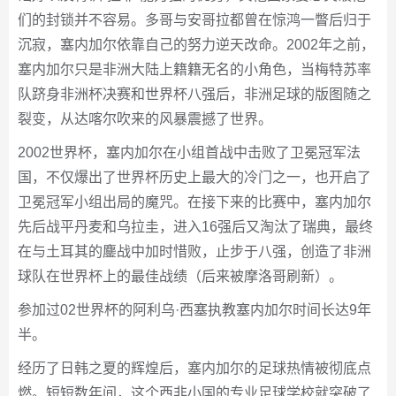
们的封锁并不容易。多哥与安哥拉都曾在惊鸿一瞥后归于
沉寂，塞内加尔依靠自己的努力逆天改命。2002年之前，
塞内加尔只是非洲大陆上籍籍无名的小角色，当梅特苏率
队跻身非洲杯决赛和世界杯八强后，非洲足球的版图随之
裂变，从达喀尔吹来的风暴震撼了世界。
2002世界杯，塞内加尔在小组首战中击败了卫冕冠军法
国，不仅爆出了世界杯历史上最大的冷门之一，也开启了
卫冕冠军小组出局的魔咒。在接下来的比赛中，塞内加尔
先后战平丹麦和乌拉圭，进入16强后又淘汰了瑞典，最终
在与土耳其的鏖战中加时惜败，止步于八强，创造了非洲
球队在世界杯上的最佳战绩（后来被摩洛哥刷新）。
参加过02世界杯的阿利乌·西塞执教塞内加尔时间长达9年
半。
经历了日韩之夏的辉煌后，塞内加尔的足球热情被彻底点
燃。短短数年间，这个西非小国的专业足球学校就突破了