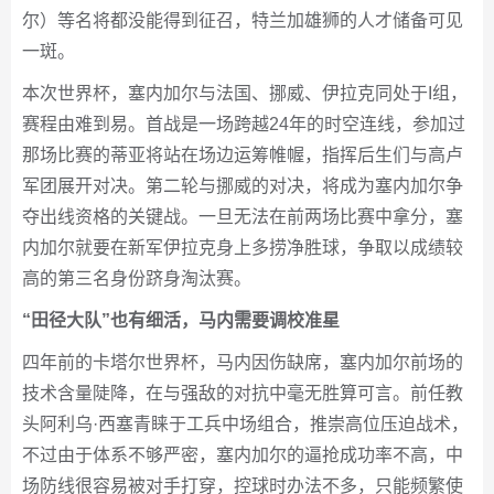
尔）等名将都没能得到征召，特兰加雄狮的人才储备可见
一斑。
本次世界杯，塞内加尔与法国、挪威、伊拉克同处于I组，
赛程由难到易。首战是一场跨越24年的时空连线，参加过
那场比赛的蒂亚将站在场边运筹帷幄，指挥后生们与高卢
军团展开对决。第二轮与挪威的对决，将成为塞内加尔争
夺出线资格的关键战。一旦无法在前两场比赛中拿分，塞
内加尔就要在新军伊拉克身上多捞净胜球，争取以成绩较
高的第三名身份跻身淘汰赛。
“田径大队”也有细活，马内需要调校准星
四年前的卡塔尔世界杯，马内因伤缺席，塞内加尔前场的
技术含量陡降，在与强敌的对抗中毫无胜算可言。前任教
头阿利乌·西塞青睐于工兵中场组合，推崇高位压迫战术，
不过由于体系不够严密，塞内加尔的逼抢成功率不高，中
场防线很容易被对手打穿，控球时办法不多，只能频繁使