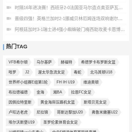
时隔16年进决赛！西班牙2-0法国亚马尔造点奥亚萨瓦尔、波罗破门
晋级四强！英格兰加时2-1挪威贝林厄姆连场双响谢尔德鲁普破门
阿根廷加时3-1瑞士进4强小蜘蛛破门梅西助攻麦卡恩博洛假摔染红
热门TAG
VFB希尔顿
乌尔基萨
赫福特
希德罗卡布罗斯女篮
哈罗
J2
渥太华急流女足
毒蛇
北马其顿U18
世界杯小组赛E组第1轮
FH IH U19
维迪奥顿
布拉德福德
金海
湘BA
拉恩FC女足
因佩拉特里斯
黄金海岸压路机女篮
斯塔贝克女足
卢旺达老虎
尼拉锦
哥斯达黎加U20
弗鲁米嫩塞U22
埃尔沃斯堡U19
圣罗伦素体育会女足