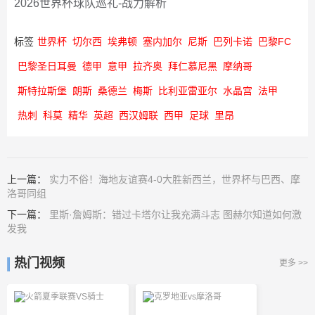
2026世界杯球队巡礼-战力解析
标签
世界杯
切尔西
埃弗顿
塞内加尔
尼斯
巴列卡诺
巴黎FC
巴黎圣日耳曼
德甲
意甲
拉齐奥
拜仁慕尼黑
摩纳哥
斯特拉斯堡
朗斯
桑德兰
梅斯
比利亚雷亚尔
水晶宫
法甲
热刺
科莫
精华
英超
西汉姆联
西甲
足球
里昂
上一篇：
实力不俗！海地友谊赛4-0大胜新西兰，世界杯与巴西、摩
洛哥同组
下一篇：
里斯·詹姆斯：错过卡塔尔让我充满斗志 图赫尔知道如何激
发我
热门视频
更多 >>