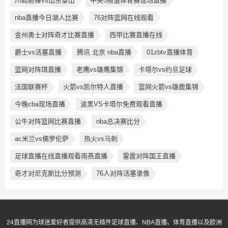
川崎前锋vs山东泰山
中央5频道体育赛现场直播
nba直播今日湖人比赛
76对阵篮网在线观看
金州勇士对阵奇才比赛直播
西甲比赛直播在线
爵士vs活塞直播
腾讯 北京 nba直播
01zbtv直播体育
篮网对阵琪直播
老鹰vs雄鹰集锦
卡塔尔vs约旦足球
法国联赛杯
火箭vs凯尔特人直播
篮网火箭vs雄鹿集锦
今晚cba现场直播
波黑VS卡塔尔免费观看直播
公牛对阵篮网比赛直播
nba总决赛比分
ac米兰vs佛罗伦萨
热火vs马刺
足球直播在线直播观看雨燕直播
雷霆对阵国王直播
奇才对尼克斯比分预测
76人对阵活塞录像
24直播网为球迷爱好者提供高清无插件足球直播、NBA直播、体育直播以及欧洲