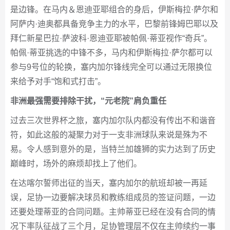
是边锋。在马内＆恩迪亚耶组合的身后，伊斯梅拉·萨尔和
阿萨内·迪奥都具备竞争主力的水平，巴黎前锋姆巴耶以及
拜仁新星巴拉·萨波科·恩迪亚耶被帕佩·蒂亚视作“奇兵”。
帕佩·蒂亚挑选的中锋不多，马内和伊斯梅拉·萨尔都可以
参与9号位的轮换，塞内加尔锋线完全可以通过无限换位
来给予对手“饱和式打击”。
非洲最强需要排除干扰，“元老院”肩负重任
过去三次世界杯之旅，塞内加尔队内都没有传出不和谐音
符，如此这般的凝聚力对于一支非洲球队来说是殊为不
易。令人感到意外的是，当特兰加雄狮的实力达到了历史
巅峰时，场外的麻烦却找上了他们。
在达喀尔誓师出征的当天，塞内加尔的航班却被一再延
误，足协一边要解决球员和教练组成员的签证问题，一边
还要处理蒂亚的合同问题。主帅蒂亚已经在没有合同的情
况下率队征战了三个月，足协管理层不仅在主帅续约一事