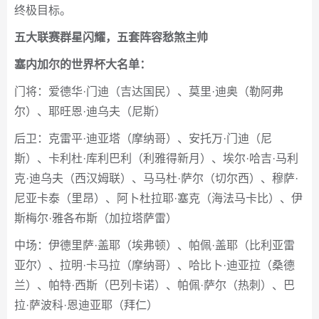
终极目标。
五大联赛群星闪耀，五套阵容愁煞主帅
塞内加尔的世界杯大名单：
门将：爱德华·门迪（吉达国民）、莫里·迪奥（勒阿弗
尔）、耶旺恩·迪乌夫（尼斯）
后卫：克雷平·迪亚塔（摩纳哥）、安托万·门迪（尼
斯）、卡利杜·库利巴利（利雅得新月）、埃尔·哈吉·马利
克·迪乌夫（西汉姆联）、马马杜·萨尔（切尔西）、穆萨·
尼亚卡泰（里昂）、阿卜杜拉耶·塞克（海法马卡比）、伊
斯梅尔·雅各布斯（加拉塔萨雷）
中场：伊德里萨·盖耶（埃弗顿）、帕佩·盖耶（比利亚雷
亚尔）、拉明·卡马拉（摩纳哥）、哈比卜·迪亚拉（桑德
兰）、帕特·西斯（巴列卡诺）、帕佩·萨尔（热刺）、巴
拉·萨波科·恩迪亚耶（拜仁）