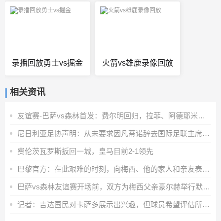
录播回放勇士vs掘金
火箭vs雄鹿录像回放
相关资讯
友谊赛-巴萨vs森林首发：费尔明回归，拉菲、阿德耶米、马丁出战
尼日利亚足协声明：从未要求因凡蒂诺辞去国际足联主席职务
费伦茨瓦罗斯扳回一城，皇马目前2-1领先
巴黎官方：在此艰难的时刻，向梅西、他的家人和亲友表示全力支持
巴萨vs森林友谊赛开场前，双方为梅西父亲豪尔赫举行默哀仪式
记者：吉达国民对卡萨多展示出兴趣，但球员希望评估所有报价