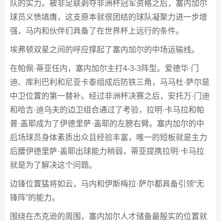
队的实力。被非足联剥夺非洲杯冠军资格之后，塞内加尔
球员义愤填膺，这支原本就很团结的球队凝聚力进一步增
强，马内和伙伴们具备了在世界杯上远行的条件。
埃弗顿双星之间的呼应撑起了塞内加尔的中场运输线。
在帕佩·蒂亚任内，塞内加尔主打4-3-3阵型。爱德华·门
迪、库利巴利和尼亚卡泰组成后防铁三角，马马杜·萨尔是
中卫位置的第一替补。经过非洲杯决赛之后，安托万·门迪
和哈吉·迪乌夫的边卫组合通过了考验，拉明·卡马拉和帕
普·盖耶成为了伊德里萨·盖耶的左膀右臂。塞内加尔的中
后场球员身体素质出众且经验丰富，唯一的短板就是主力
后腰伊德里萨·盖耶出球能力稍弱，蒂亚提携拉明·卡马拉
就是为了解决这个问题。
边锋位置猛将如云，马内和伊斯梅拉·萨尔都具备引领“无
锋阵”的能力。
围绕在杰克逊的周围，塞内加尔人才储备最殷实的位置就