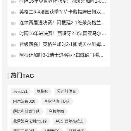
时隔16年夺世界杯冠军！西班牙加时1-0阿根廷费兰制胜恩佐染红
英格兰6-4法国获季军萨卡戴帽姆巴佩双响创纪录奥利塞2助+失良机
连续两届进决赛！阿根廷2-1绝杀英格兰劳塔罗恩佐破门梅西两助攻
时隔16年进决赛！西班牙2-0法国亚马尔造点奥亚萨瓦尔、波罗破门
晋级四强！英格兰加时2-1挪威贝林厄姆连场双响谢尔德鲁普破门
阿根廷加时3-1瑞士进4强小蜘蛛破门梅西助攻麦卡恩博洛假摔染红
热门TAG
乌克U21
莫桑冠
累西腓体育
阿尔法狼U20
皇家马洛卡B队
萨比利斯青年队
乌拉尔图
弗雷姆乌法利尔U19
ACS 西尔布拉吉