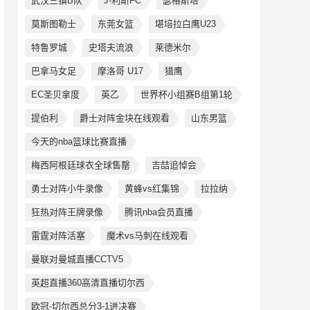
武汉三镇B队
J-利斯FC
瑟格斯塔
莫斯图勒士
东莞女篮
堪培拉白鹰U23
特鲁罗城
史塔夫流浪
莱德米尔
巴拿马女足
摩洛哥 U17
猎鹰
EC圣贝拿度
英乙
世界杯小组赛B组第1轮
提伯利
爵士对阵金块在线观看
山东男篮
今天的nba篮球比赛直播
梅西阿根廷球衣全球售罄
吉喆追悼会
勇士对阵小牛录像
黄蜂vs红集锦
拉拉纳
狂热对阵王牌录像
腾讯nba会员直播
雷霆对阵活塞
魔术vs马刺在线观看
曼联对曼城直播CCTV5
英超直播360高清直播切尔西
欧冠-切尔西总分3-1进决赛