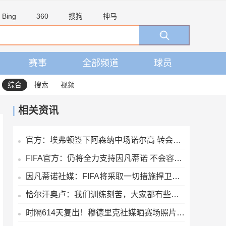
Bing
360
搜狗
神马
赛事
全部频道
球员
综合
搜索
视频
相关资讯
官方：埃弗顿签下阿森纳中场诺尔高 转会费700万镑签约2年
FIFA官方：仍将全力支持因凡蒂诺 不会容忍外界对FIFA诚信的攻击
因凡蒂诺社媒：FIFA将采取一切措施捍卫声誉，继续支持足球的发展
恰尔汗奥卢：我们训练刻苦，大家都有些疲惫但储备体能至关重要
时隔614天复出！穆德里克社媒晒赛场照片：好久不见