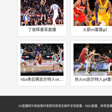
丁俊晖墨菲直播
火箭vs雷霆g1
nba季后赛凯尔特人vs热火总比分
热火vs凯尔特人g4集
24直播网为球迷爱好者提供高清无插件足球直播、NBA直播、体育直