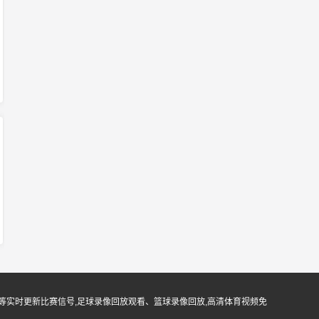
等实时更新比赛信号,足球录像回放观看、篮球录像回放,高清体育视频免