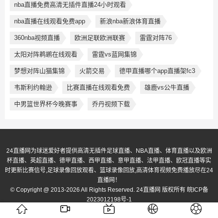
nba直播免费高清无插件直播24小时观看
nba直播在线观看免费app
新浪nba新浪体育直播
360nba视频直播
欧洲足联欧洲联赛
雷霆对阵76
太阳对阵鹈鹕在线观看
雷霆vs蓝网集锦
梦想对阵山猫集锦
火箭交易
德甲直播哪个app直播架fc3
韦斯利约翰逊
比赛直播在线观看免费
雄鹿vs公牛直播
中男篮世界杯今晚赛事
乔丹视频下载
24直播网为球迷爱好者提供高清无插件足球直播、NBA直播、体育直播以及欧洲
杯直播、英超直播、德甲直播、西甲直播、意甲直播、法甲直播、欧冠直播等实
时更新比赛信号,足球录像回放观看、篮球录像回放,高清体育视频免费播放尽在24
直播网！
© Copyright @ 2013-2026 All Rights Reserved. 24直播网 版权所有
皖ICP备
2023012198号-1