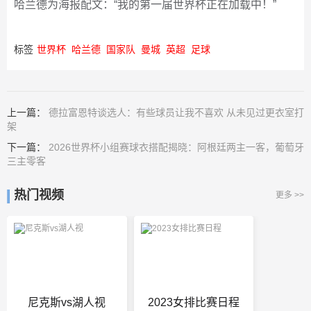
哈兰德为海报配文：“我的第一届世界杯正在加载中！”
标签
世界杯
哈兰德
国家队
曼城
英超
足球
上一篇：
德拉富恩特谈选人：有些球员让我不喜欢 从未见过更衣室打
架
下一篇：
2026世界杯小组赛球衣搭配揭晓：阿根廷两主一客，葡萄牙
三主零客
热门视频
更多 >>
尼克斯vs湖人视
2023女排比赛日程