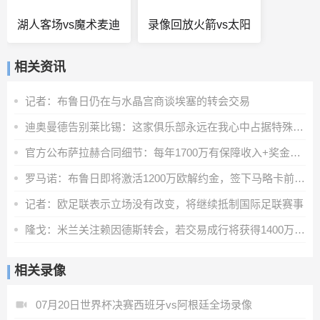
湖人客场vs魔术麦迪
录像回放火箭vs太阳
相关资讯
记者：布鲁日仍在与水晶宫商谈埃塞的转会交易
迪奥曼德告别莱比锡：这家俱乐部永远在我心中占据特殊位置
官方公布萨拉赫合同细节：每年1700万有保障收入+奖金+20%肖像权
罗马诺：布鲁日即将激活1200万欧解约金，签下马略卡前锋比尔希利
记者：欧足联表示立场没有改变，将继续抵制国际足联赛事
隆戈：米兰关注赖因德斯转会，若交易成行将获得1400万欧奖金
相关录像
07月20日世界杯决赛西班牙vs阿根廷全场录像