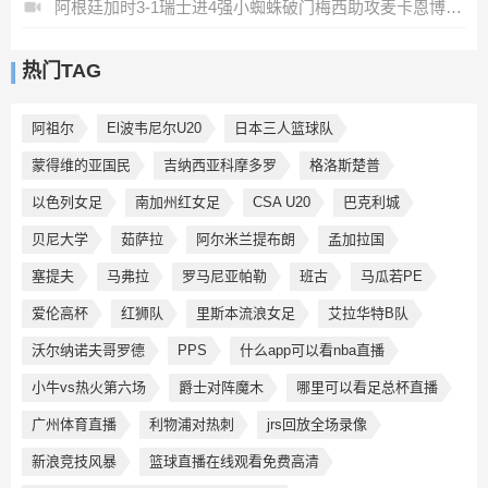
阿根廷加时3-1瑞士进4强小蜘蛛破门梅西助攻麦卡恩博洛假摔染红
热门TAG
阿祖尔
El波韦尼尔U20
日本三人篮球队
蒙得维的亚国民
吉纳西亚科摩多罗
格洛斯楚普
以色列女足
南加州红女足
CSA U20
巴克利城
贝尼大学
茹萨拉
阿尔米兰提布朗
孟加拉国
塞提夫
马弗拉
罗马尼亚帕勒
班古
马瓜若PE
爱伦高杯
红狮队
里斯本流浪女足
艾拉华特B队
沃尔纳诺夫哥罗德
PPS
什么app可以看nba直播
小牛vs热火第六场
爵士对阵魔木
哪里可以看足总杯直播
广州体育直播
利物浦对热刺
jrs回放全场录像
新浪竞技风暴
篮球直播在线观看免费高清