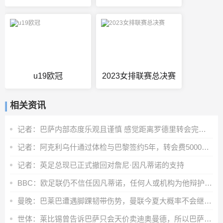
u19欧冠
2023女排联赛总决赛
相关资讯
记者：巴萨内部态度乐观且谨慎 感觉距离罗德里转会完成更近了
记者：阿克利乌什通过体检与巴黎签约5年，转会费5000万欧元
记者：英足总现已正式撤回对詹尼·因凡蒂诺的支持
BBC：欧足联仍不信任因凡蒂诺，任何人或机构为他辩护都无济于事
曼晚：巴莱巴遭遇脚踝韧带伤势，曼联今夏大概率不会继续追求他
世体：莱比锡曾告诉巴萨只会天价卖迪奥曼德，所以巴萨放弃了