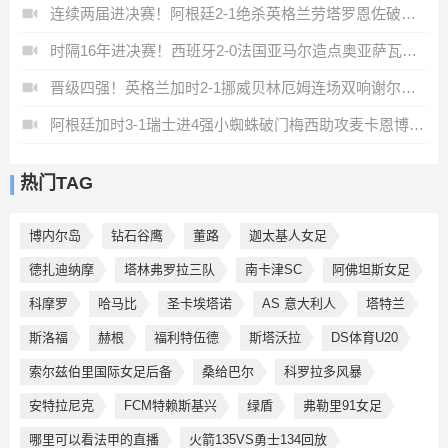
连续两届进决赛！阿根廷2-1绝杀英格兰劳塔罗恩佐破门梅西两助攻
时隔16年进决赛！西班牙2-0法国亚马尔造点奥亚萨瓦尔、波罗破门
晋级四强！英格兰加时2-1挪威贝林厄姆连场双响谢尔德鲁普破门
阿根廷加时3-1瑞士进4强小蜘蛛破门梅西助攻麦卡恩博洛假摔染红
热门TAG
博内尔岛
钻石谷鹰
董路
迦太基人女足
德扎迪纳摩
塔林弗罗拉三队
南卡津SC
阿佛坦斯女足
科摩罗
哈马比
圣卡埃塔诺
AS 意大利人
塔特兰
斯洛福
赫根
福利特伍德
斯塔沃拉
DS体育U20
索尔兹伯里国际女足后备
桑给巴尔
科罗拉多风暴
安特拉尼克
FCM特赖斯基兴
绿盾
弗勒里91女足
哪里可以看法甲的直播
火箭135VS勇士134回放