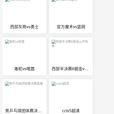
西部灰熊vs勇士
官方魔术vs篮网
毒蛇vs喧嚣
西部半决赛6掘金vs开拓者
男乒乓球团体赛决赛直播
cctv5超清