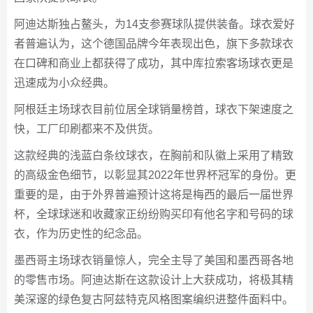
阿迪达斯独占鳌头，为14支参赛球队提供装备。球衣爱好
者普遍认为，这个德国品牌今年表现出色，旗下多款球衣
在口碑和商业上都获得了成功，其中库拉索客场球衣更是
迅速成为小众经典。
阿根廷主场球衣目前位居全球销量榜首，球衣下架速度之
快，工厂印刷都来不及供货。
这款经典的浅蓝白条纹球衣，在胸前和队徽上采用了精致
的高级金色细节，以彰显其2022年世界杯冠军的身份。更
重要的是，由于外界普遍预计这将是梅西的最后一届世界
杯，全球球迷和收藏家正纷纷购买印有他名字和号码的球
衣，作为历史性的纪念品。
墨西哥主场球衣销量惊人，完全主导了美国和墨西哥各地
的零售市场。阿迪达斯在这款设计上大获成功，将极其精
美深邃的绿色复古阿兹特克风格图案编织进整件面料中。