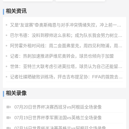
相关资讯
又是“友谊赛”😨奥斯梅恩与对手冲突情绪失控，冲上前一把推翻
巴尔韦德：没料到穆帅这么亲和；成为队长我会努力树立正向表率
阿劳霍外租时间线：周二会面弗里克，周四见利物浦，周五晚间敲定
记者：热刺加速推进萨维尼奥转会，球员也倾向于加盟
世体：亚特兰大联考虑引进莫拉塔，球员认为自己还能留在顶级联赛
记者社媒晒破败训练场，抨击吉布提足协：FIFA的拨款去哪里了？
相关录像
07月20日世界杯决赛西班牙vs阿根廷全场录像
07月19日世界杯季军赛法国vs英格兰全场录像
07月16日世界杯半决赛英格兰vs阿根廷全场录像