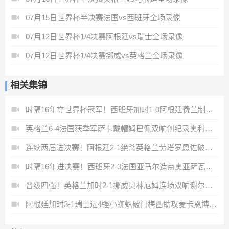
07月15日世界杯半决赛法国vs西班牙全场录像
07月12日世界杯1/4决赛阿根廷vs瑞士全场录像
07月12日世界杯1/4决赛挪威vs英格兰全场录像
相关集锦
时隔16年夺世界杯冠军！西班牙加时1-0阿根廷费兰制胜恩佐染红
英格兰6-4法国获季军萨卡戴帽姆巴佩双响创纪录奥利塞2助+失良机
连续两届进决赛！阿根廷2-1绝杀英格兰劳塔罗恩佐破门梅西两助攻
时隔16年进决赛！西班牙2-0法国亚马尔造点奥亚萨瓦尔、波罗破门
晋级四强！英格兰加时2-1挪威贝林厄姆连场双响谢尔德鲁普破门
阿根廷加时3-1瑞士进4强小蜘蛛破门梅西助攻麦卡恩博洛假摔染红