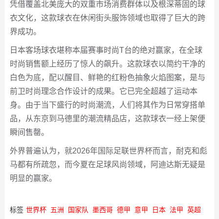
凭借覆盖北美庞大的双重市场消费群体以及根深蒂固的球
衣文化，这款球衣在休闲街头服饰领域也取得了巨大的跨
界成功。
日本客场球衣堪称本届赛事时尚T台的绝对赢家，在全球
时尚销售额上经历了惊人的飙升。这款球衣以简约干净的
白色为底，配以醒目、鲜艳的红粉色抽象火焰图案，是与
前卫时尚理念合作设计的成果。它已完全超越了运动本
身。由于当下盛行的时尚潮流，人们将其作为日常穿搭单
品，从东京到马德里的潮流精品店，这款球衣一经上架便
瞬间售罄。
外界普遍认为，就2026年国际足联世界杯而言，耐克和彪
马都有所疏忽，而今夏在足球风尚领域，阿迪达斯无疑是
明显的赢家。
标签
世界杯
五洲
国家队
墨西哥
德甲
意甲
日本
法甲
英超