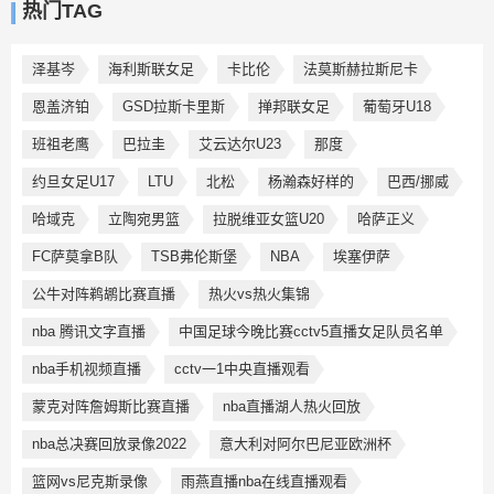
热门TAG
泽基岑
海利斯联女足
卡比伦
法莫斯赫拉斯尼卡
恩盖济铂
GSD拉斯卡里斯
掸邦联女足
葡萄牙U18
班祖老鹰
巴拉圭
艾云达尔U23
那度
约旦女足U17
LTU
北松
杨瀚森好样的
巴西/挪威
哈域克
立陶宛男篮
拉脱维亚女篮U20
哈萨正义
FC萨莫拿B队
TSB弗伦斯堡
NBA
埃塞伊萨
公牛对阵鹈鹕比赛直播
热火vs热火集锦
nba 腾讯文字直播
中国足球今晚比赛cctv5直播女足队员名单
nba手机视频直播
cctv一1中央直播观看
蒙克对阵詹姆斯比赛直播
nba直播湖人热火回放
nba总决赛回放录像2022
意大利对阿尔巴尼亚欧洲杯
篮网vs尼克斯录像
雨燕直播nba在线直播观看