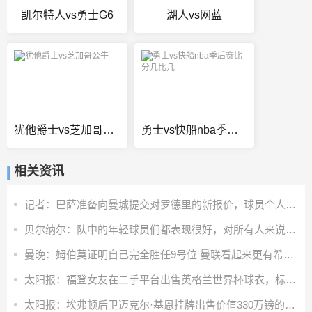
凯尔特人vs勇士G6
湖人vs网蓝
犹他爵士vs芝加哥公牛
勇士vs快船nba季后赛比分几比几
相关资讯
记者：巴萨准备向曼城提交对罗德里的新报价，球员个人条款已敲定
贝尔纳尔：队中的年轻球员们都表现很好，对所有人来说都是个惊喜
曼晚：姆伯莫证明自己完全胜任9号位 曼联看起来更有希望赢下巴黎
太阳报：福登女友在二手平台出售英格兰世界杯球衣，标价70英镑
太阳报：埃弗顿后卫迈克尔·基恩挂牌出售价值330万镑的豪宅