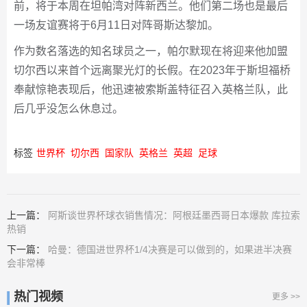
前，将于本周在坦帕湾对阵新西兰。他们第二场也是最后
一场友谊赛将于6月11日对阵哥斯达黎加。
作为数名落选的知名球员之一，帕尔默现在将迎来他加盟
切尔西以来首个远离聚光灯的长假。在2023年于斯坦福桥
奉献惊艳表现后，他迅速被索斯盖特征召入英格兰队，此
后几乎没怎么休息过。
标签
世界杯
切尔西
国家队
英格兰
英超
足球
上一篇：
阿斯谈世界杯球衣销售情况：阿根廷墨西哥日本爆款 库拉索
热销
下一篇：
哈曼：德国进世界杯1/4决赛是可以做到的，如果进半决赛
会非常棒
热门视频
更多 >>