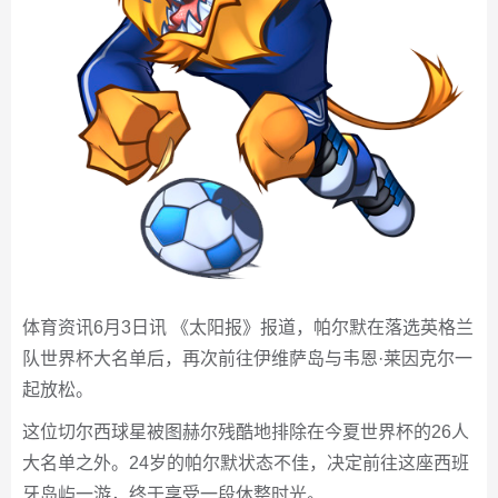
体育资讯6月3日讯 《太阳报》报道，帕尔默在落选英格兰
队世界杯大名单后，再次前往伊维萨岛与韦恩·莱因克尔一
起放松。
这位切尔西球星被图赫尔残酷地排除在今夏世界杯的26人
大名单之外。24岁的帕尔默状态不佳，决定前往这座西班
牙岛屿一游，终于享受一段休整时光。