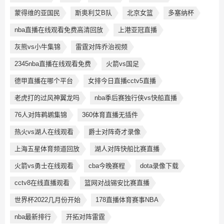
蒙得维的亚国民
斯奥利艾B队
北京女篮
多塞纳杯
nba直播在线观看免费高清回放
上港亚冠直播
灰熊vs小牛集锦
雷霆对阵乔治视频
2345nba直播在线观看免费
火箭vs国足
德甲直播在哪个平台
女排今日直播cctv5直播
老虎打的过风神翼龙吗
nba季后赛独行侠vs快船直播
76人对阵鹈鹕集锦
360体育直播无插件
热火vs湖人在线观看
爵士对阵奇才录像
上海五星体育频道回放
湖人对阵快船比赛直播
火箭vs勇士在线观看
cba今晚赛程
dota录像下载
cctv8在线直播观看
篮网对战锡安比赛直播
世界杯2022几月份开始
178直播体育赛事NBA
nba最新排行
开拓对阵雷霆