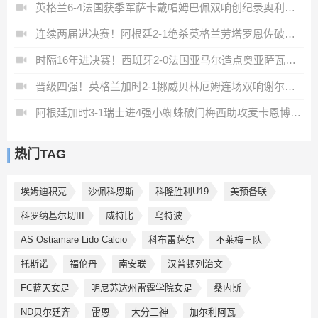
英格兰6-4法国获季军萨卡戴帽姆巴佩双响创纪录奥利塞2助+失良机
连续两届进决赛！阿根廷2-1绝杀英格兰劳塔罗恩佐破门梅西两助攻
时隔16年进决赛！西班牙2-0法国亚马尔造点奥亚萨瓦尔、波罗破门
晋级四强！英格兰加时2-1挪威贝林厄姆连场双响谢尔德鲁普破门
阿根廷加时3-1瑞士进4强小蜘蛛破门梅西助攻麦卡恩博洛假摔染红
热门TAG
埃姆迪积克
沙佩科恩斯
科隆胜利U19
美预备联
科罗纳基尔切III
威特比
乌特波
AS Ostiamare Lido Calcio
科布雷萨尔
不莱梅三队
托斯诺
福伦丹
南安联
汉普顿列治文
FC蓝天女足
明尼苏达州雷霆学院女足
桑内斯
ND贝尔廷齐
雷恩
大分三神
加尔利阿瓦