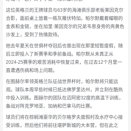
这位英格兰的王牌球员与63岁的海滩俱乐部老板莱因克尔
合影，面前桌上放着一瓶灰雁伏特加。帕尔默戴着耀眼的
金表和金链，坐在加里·莱因克尔的兄弟韦恩身旁的亮黄色
沙发上，受到了热情款待。
他去年夏天在世俱杯夺冠后也曾出现在那里短暂度假，随
后立即投入了新赛季和季前备战。帕尔默从未真正从
2024-25赛季的艰苦消耗中恢复过来，在过去12个月里一
直遭遇伤病和场上问题。
在图赫尔率领英格兰队征战世界杯时，帕尔默将只能远
观。球队本周早些时候已抵达佛罗里达州，并立刻在酷热
中投入训练。图赫尔的团队在迈阿密32度的高温下训练，
备战对阵克罗地亚、加纳和巴拿马的比赛。
球员们将在棕榈滩豪华的贝尔格罗夫度假村及水疗中心接
受训练，然后他们将前往堪萨斯城的大本营，但在此之