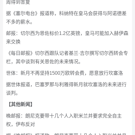
周得到答复
据《塞尔电台》报道称，科纳特在皇马会获得与阿诺德差
不多的薪水。
邮报：切尔西为恩佐标价1.2亿英镑，皇马可能加入赫伊森
来交换
《每日邮报》切尔西跟队记者基兰·吉尔撰写切尔西转会专
栏，其中谈到有关恩佐的未来情况。
世体：新月不再坚持1500万欧转会费，愿意放行坎塞洛
据世体报道，巴塞罗那与利雅得新月就坎塞洛的未来进行
谈判。
【其他新闻】
晚邮报：朗尼克要带十几个人入职米兰并要求完全自主
权，伊布反对