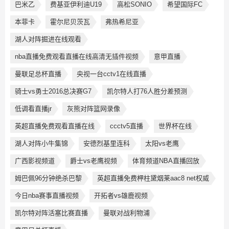
巴米乙
费基亚伊利迪U19
高松SONIO
希望国际FC
本菲卡
霍尔尼贝茨瓦
弗热希尼亚
湖人对阵掘进在线观看
nba直播免费观看直播在线高清无插件视频
意甲直播
曼联足总杯直播
央视一台cctv1在线直播
骑士vs勇士2016总决赛G7
凯尔特人打76人胜分差预测
低调看直播jr
灰熊对阵篮网录像
英超直播免费观看直播在线
ccctv5直播
世界杯在线
湖人对阵小牛集锦
安德烈基里连科
太阳vs老鹰
广西影视频道
爵士vs老鹰视频
体育频道NBA直播回放
姆巴佩96分钟绝杀巴黎
英超直播免费柙柱黛烟莱aac8 net权威
今日nba赛事直播视频
开拓者vs雄鹿视频
凯尔特对阵活塞比赛直播
曼联对战利物浦