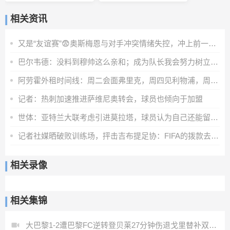
相关资讯
又是“友谊赛”😨奥斯梅恩与对手冲突情绪失控，冲上前一把推翻
巴尔韦德：没料到穆帅这么亲和；成为队长我会努力树立正向表率
阿劳霍外租时间线：周二会面弗里克，周四见利物浦，周五晚间敲定
记者：热刺加速推进萨维尼奥转会，球员也倾向于加盟
世体：亚特兰大联考虑引进莫拉塔，球员认为自己还能留在顶级联赛
记者社媒晒破败训练场，抨击吉布提足协：FIFA的拨款去哪里了？
相关录像
相关集锦
大巴黎1-2遭巴黎FC逆转登贝莱27分钟伤退戈里替补双响+读秒绝杀