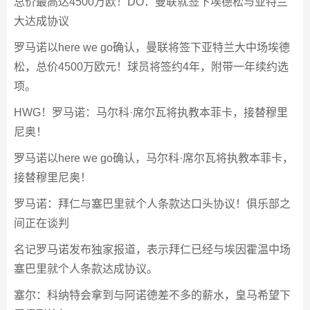
总价最高达4500万欧！DO：曼联就签下埃德松与亚特兰
大达成协议
罗马诺以here we go确认，曼联将签下亚特兰大中场埃德
松，总价4500万欧元！球员将签约4年，附带一年续约选
项。
HWG！罗马诺：马尔科·席尔瓦将执教本菲卡，接替穆里
尼奥！
罗马诺以here we go确认，马尔科·席尔瓦将执教本菲卡，
接替穆里尼奥！
罗马诺：拜仁与塞巴里就个人条款达口头协议！俱乐部之
间正在谈判
名记罗马诺发布独家报道，表示拜仁已经与埃因霍温中场
塞巴里就个人条款达成协议。
塞尔：科纳特会拿到与阿诺德差不多的薪水，皇马希望下