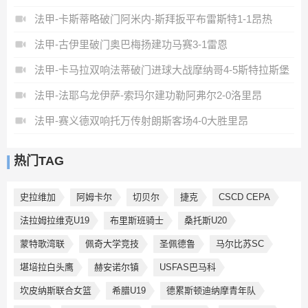
法甲-卡斯蒂略破门阿米内-斯拜扳平布雷斯特1-1昂热
法甲-古伊里破门奥巴梅扬建功马赛3-1雷恩
法甲-卡马拉双响法蒂破门进球大战摩纳哥4-5斯特拉斯堡
法甲-法耶乌龙伊萨-索玛尔建功勒阿弗尔2-0洛里昂
法甲-赛义德双响托万传射朗斯客场4-0大胜里昂
热门TAG
史拉维加
阿姆卡尔
切贝尔
捷克
CSCD CEPA
法拉姆拉维克U19
布里斯班骑士
桑托斯U20
蒙特歌湾联
佩奇大学竞技
圣佩德鲁
马尔比苏SC
堪培拉白头鹰
赫安诺尔镇
USFAS巴马科
坎皮纳斯联合女篮
希腊U19
德累斯顿迪纳摩青年队