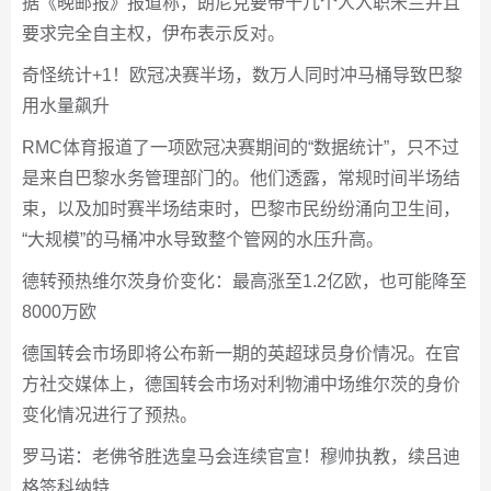
据《晚邮报》报道称，朗尼克要带十几个人入职米兰并且
要求完全自主权，伊布表示反对。
奇怪统计+1！欧冠决赛半场，数万人同时冲马桶导致巴黎
用水量飙升
RMC体育报道了一项欧冠决赛期间的“数据统计”，只不过
是来自巴黎水务管理部门的。他们透露，常规时间半场结
束，以及加时赛半场结束时，巴黎市民纷纷涌向卫生间，
“大规模”的马桶冲水导致整个管网的水压升高。
德转预热维尔茨身价变化：最高涨至1.2亿欧，也可能降至
8000万欧
德国转会市场即将公布新一期的英超球员身价情况。在官
方社交媒体上，德国转会市场对利物浦中场维尔茨的身价
变化情况进行了预热。
罗马诺：老佛爷胜选皇马会连续官宣！穆帅执教，续吕迪
格签科纳特