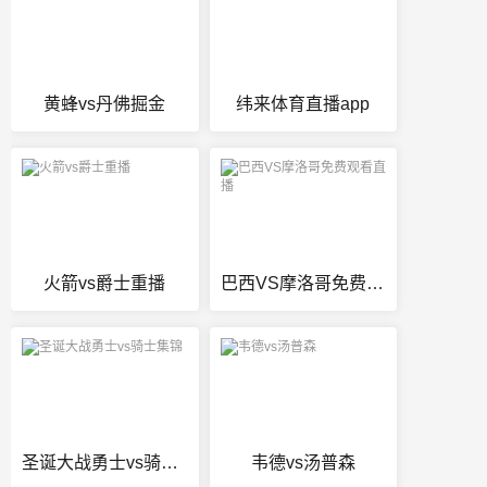
黄蜂vs丹佛掘金
纬来体育直播app
火箭vs爵士重播
巴西VS摩洛哥免费观看直播
圣诞大战勇士vs骑士集锦
韦德vs汤普森