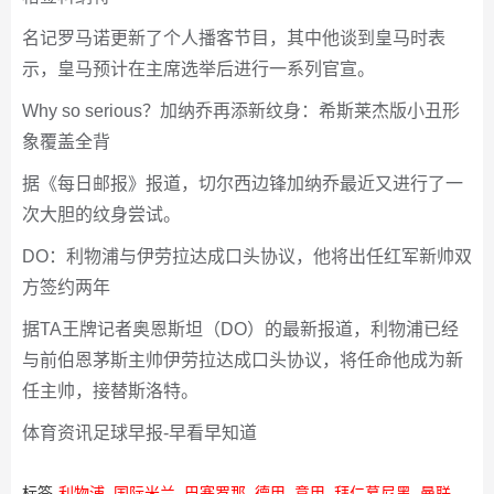
名记罗马诺更新了个人播客节目，其中他谈到皇马时表
示，皇马预计在主席选举后进行一系列官宣。
Why so serious？加纳乔再添新纹身：希斯莱杰版小丑形
象覆盖全背
据《每日邮报》报道，切尔西边锋加纳乔最近又进行了一
次大胆的纹身尝试。
DO：利物浦与伊劳拉达成口头协议，他将出任红军新帅双
方签约两年
据TA王牌记者奥恩斯坦（DO）的最新报道，利物浦已经
与前伯恩茅斯主帅伊劳拉达成口头协议，将任命他成为新
任主帅，接替斯洛特。
体育资讯足球早报-早看早知道
标签
利物浦
国际米兰
巴塞罗那
德甲
意甲
拜仁慕尼黑
曼联