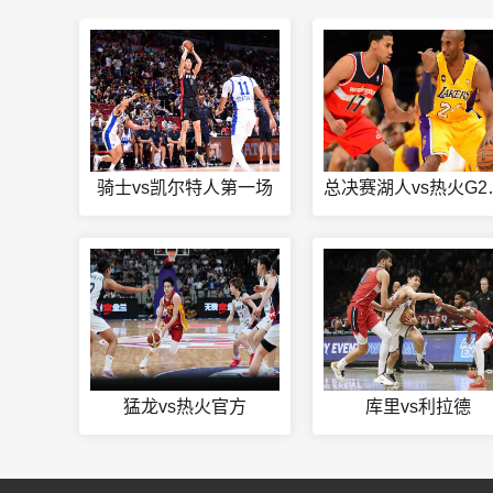
骑士vs凯尔特人第一场
总决赛湖
猛龙vs热火官方
库里vs利拉德