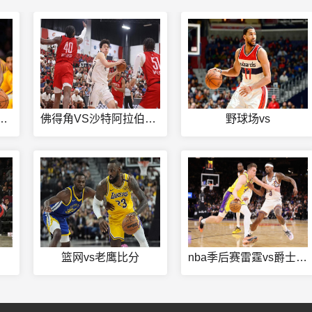
人vs热火G2海报
佛得角VS沙特阿拉伯上半场直播
野球场vs
篮网vs老鹰比分
nba季后赛雷霆vs爵士高清