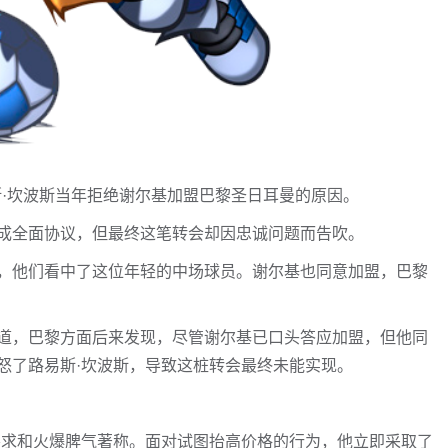
斯·坎波斯当年拒绝谢尔基加盟巴黎圣日耳曼的原因。
成全面协议，但最终这笔转会却因忠诚问题而告吹。
，他们看中了这位年轻的中场球员。谢尔基也同意加盟，巴黎
道，巴黎方面后来发现，尽管谢尔基已口头答应加盟，但他同
怒了路易斯·坎波斯，导致这桩转会最终未能实现。
要求和火爆脾气著称。面对试图抬高价格的行为，他立即采取了