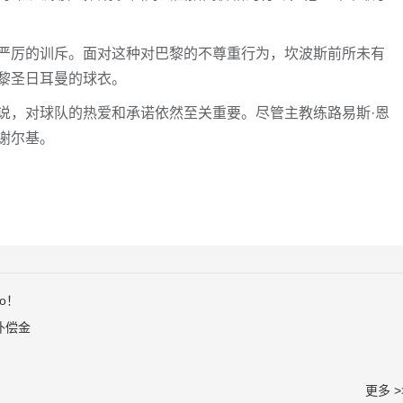
严厉的训斥。面对这种对巴黎的不尊重行为，坎波斯前所未有
黎圣日耳曼的球衣。
说，对球队的热爱和承诺依然至关重要。尽管主教练路易斯·恩
谢尔基。
o！
补偿金
更多 >