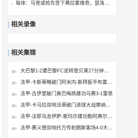
每体：马竞或抢先签下弗拉霍维奇，瑟洛特去留成关键变量
相关录像
相关集锦
大巴黎1-2遭巴黎FC逆转登贝莱27分钟伤退戈里替补双响+读秒绝杀
法甲-卡斯蒂略破门阿米内-斯拜扳平布雷斯特1-1昂热
法甲-古伊里破门奥巴梅扬建功马赛3-1雷恩
法甲-卡马拉双响法蒂破门进球大战摩纳哥4-5斯特拉斯堡
法甲-法耶乌龙伊萨-索玛尔建功勒阿弗尔2-0洛里昂
法甲-赛义德双响托万传射朗斯客场4-0大胜里昂