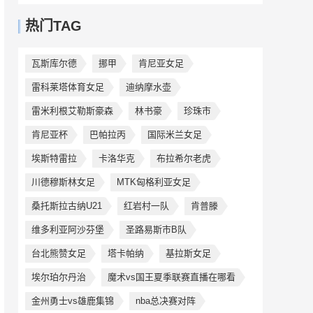
热门TAG
瓦斯库尔德
挪甲
肯尼亚女足
雷科莱塔体育女足
迪纳摩水壶
雷米利根艾勒斯豪森
林书豪
珍珠市
肯尼亚杯
巴帕拉丙
国际米兰女足
埃斯特雷拉
卡洛华克
布拉希尔老虎
川德穆斯林女足
MTK匈格利亚女足
桑托斯拉古纳U21
红岩村一队
肯普滕
维多利亚阿沙芬堡
圣路易斯市B队
台北熊赞女足
塔卡帕纳
基拉斯女足
埃尔珀尔丹治
魔术vs国王夏季联赛直播在哪看
金州勇士vs雄鹿集锦
nba总决赛对阵