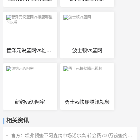
管泽元说篮网vs雄鹿哪里可以看
波士顿vs篮网
纽约vs迈阿密
勇士vs快船腾讯视频
相关资讯
官方：埃弗顿签下阿森纳中场诺尔高 转会费700万镑签约2年