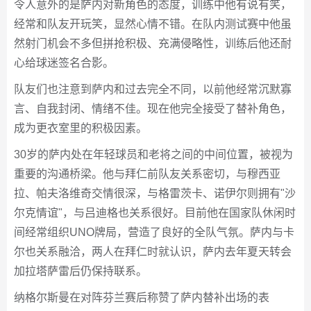
令人意外的是萨内对新角色的态度，训练中他有说有笑，
经常和队友开玩笑，显然心情不错。在队内测试赛中他虽
然射门机会不多但拼抢积极、充满侵略性，训练后他还耐
心给球迷签名合影。
队友们也注意到萨内和过去完全不同，以前他经常沉默寡
言、自我封闭、情绪不佳。现在他完全接受了替补角色，
成为更衣室里的积极因素。
30岁的萨内处在年轻球员和老将之间的中间位置，被视为
重要的沟通桥梁。他与拜仁前队友关系密切，与穆西亚
拉、帕夫洛维奇交情很深，与格雷茨卡、诺伊尔则拥有"沙
尔克情谊"，与吕迪格也关系很好。目前他在国家队休闲时
间经常组织UNO牌局，营造了良好的全队气氛。萨内与卡
尔也关系融洽，两人在拜仁时就认识，萨内去年夏天转会
加拉塔萨雷后仍保持联系。
纳格尔斯曼在对阵芬兰赛后称赞了萨内替补出场的表