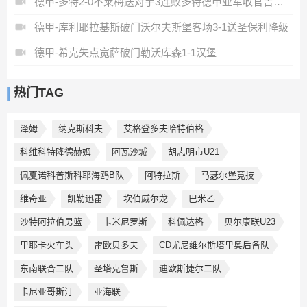
德甲-多特2-0不莱梅送对手3连败多特德甲亚军收官吉拉西破门
德甲-库利耶拉基斯破门沃尔夫斯堡客场3-1送圣保利降级
德甲-希克失点宽萨破门勒沃库森1-1汉堡
热门TAG
泽姆
纳克斯科夫
艾格登多夫哈特伯格
科维科特隆德赫姆
阿瓦沙城
胡志明市U21
佩夏诺科普斯科耶海鸥B队
阿特拉斯
马瑟尔堡竞技
维奇亚
凯勒迅雷
坎伯威尔龙
巴米乙
沙特阿拉伯男篮
卡米尼罗斯
科佩达格
贝尔康联U23
里耶卡火车头
雷欧贝多夫
CD尤尼维尔斯塔里奥后备队
东南联合二队
圣塔克鲁斯
迪欧斯捷尔二队
卡尼亚哥斯汀
亚海联