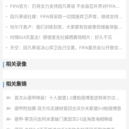
FIFA官方：仍将全力支持因凡蒂诺 不会容忍外界对FIFA诚信的攻击
因凡蒂诺社媒：FIFA将采取一切措施捍卫声誉，继续支持足球的发展
恰尔汗奥卢：我们训练刻苦，大家都有些疲惫但储备体能至关重要
时隔614天复出！穆德里克社媒晒赛场照片：好久不见
天空：因凡蒂诺决心捍卫自己位置，FIFA委员会公开致信表达支持
相关录像
相关集锦
首次从德甲降级！十人狼堡1-2遭帕德博恩逆转库尔达加时赛制胜
德甲附加赛-双方均无建树首回合沃尔夫斯堡0-0帕德博恩
德甲-蒂茨闪击阿米里破门美因茨2-0送海登海姆降级