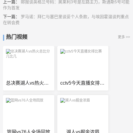
上一篇：
邮报谈英格兰号码：奥莱利3号是左路主力，斯通斯5号可能
作为首发
下一篇：
罗马诺：拜仁与塞巴里谈妥个人条款，与埃因霍温谈判重点
在转会费
热门视频
更多 >>
总决赛湖人vs热火总比分几比几
cctv5今天直播女排比赛
篮网vs76人全场回放
湖人vs掘金浓眉