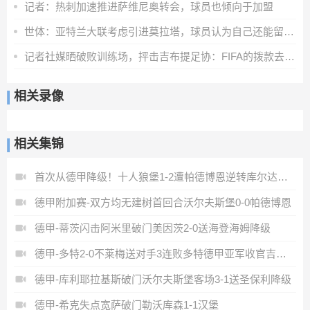
记者：热刺加速推进萨维尼奥转会，球员也倾向于加盟
世体：亚特兰大联考虑引进莫拉塔，球员认为自己还能留在顶级联赛
记者社媒晒破败训练场，抨击吉布提足协：FIFA的拨款去哪里了？
相关录像
相关集锦
首次从德甲降级！十人狼堡1-2遭帕德博恩逆转库尔达加时赛制胜
德甲附加赛-双方均无建树首回合沃尔夫斯堡0-0帕德博恩
德甲-蒂茨闪击阿米里破门美因茨2-0送海登海姆降级
德甲-多特2-0不莱梅送对手3连败多特德甲亚军收官吉拉西破门
德甲-库利耶拉基斯破门沃尔夫斯堡客场3-1送圣保利降级
德甲-希克失点宽萨破门勒沃库森1-1汉堡