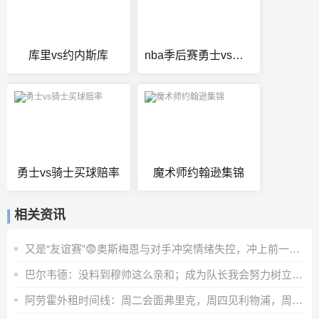
库里vs约内斯库
nba季后赛勇士vs快船第三场录像
勇士vs骑士买球赔率
魔术师约翰逊集锦
相关资讯
又是“友谊赛”😨奥斯梅恩与对手冲突情绪失控，冲上前一把推翻
巴尔韦德：没料到穆帅这么亲和；成为队长我会努力树立正向表率
阿劳霍外租时间线：周二会面弗里克，周四见利物浦，周五晚间敲定