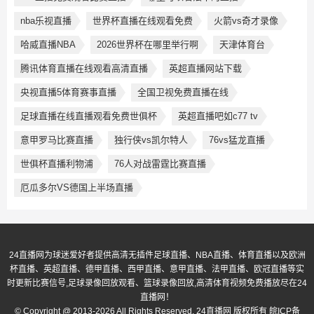
nba乐视直播
世界杯直播在线观看免费
火箭vs奇才录像
哈威直播NBA
2026世界杯在哪里举行啊
天津体育台
腾讯体育直播在线观看高清直播
英超直播网站下载
央视直播5体育赛事直播
全国卫视免费直播在线
足球直播在线直播观看免费世俱杯
英超直播吧如c77 tv
意甲罗马比赛直播
独行侠vs凯尔特人
76vs猛龙直播
世俱杯直播利物浦
76人对战雷霆比赛直播
厄瓜多尔VS德国上半场直播
24直播网为球迷爱好者提供高清无插件足球直播、NBA直播、体育直播以及欧洲
杯直播、英超直播、德甲直播、西甲直播、意甲直播、法甲直播、欧冠直播等实
时更新比赛信号,足球录像回放观看、篮球录像回放,高清体育视频免费播放尽在24
直播网！
© Copyright @ 2013-2026 All Rights Reserved. 24直播网 版权所有
皖ICP备