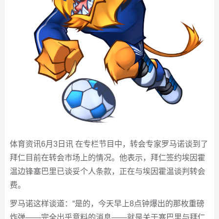
体育资讯6月3日讯 在专栏节目中，转会专家罗马诺谈到了
拜仁目前在转会市场上的情况。他表示，拜仁签约埃因霍
温边锋塞巴里已谈妥个人条款，正在与埃因霍温谈判转会
费。
罗马诺这样谈道：“是的，今天早上8点钟爆出的那枚重磅
炸弹——完全出乎意料的消息——就是关于塞巴里与拜仁