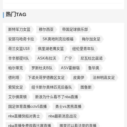
热门TAG
斯特军刀女篮
穆尔西亚
帝国足球俱乐部
安郅马哈奇卡拉
SK奥地利克拉根福
梅尔加女足
荷兰女篮U18
佩里湖老鹰女篮
纽伦堡青年队
辛辛那提II队
ASK布拉沃
广宁
尼瓦杜比兹诺
帕尔蒂克
罗斯杜夫B队
ASV霍赫瑙
鲁毕奥
德利塔
下诺夫哥罗德教区女足
皮奧伊
法林明高女足
索契女足
纽卡斯尔奥林匹克后备队
图鲁斯
艾尔佛萊頓
新浪为什么看不了nba直播
国足体育直播cctv5直播
勇士vs黑熊直播
nba直播快船对勇士
nba最新消息战况
nba直播免费观看比赛直播
哪里可以看法甲的直播