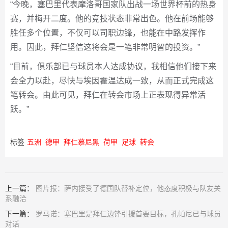
“今晚，塞巴里代表摩洛哥国家队出战一场世界杯前的热身
赛，并梅开二度。他的竞技状态非常出色。他在前场能够
胜任多个位置，不仅可以司职边锋，也能在中路发挥作
用。因此，拜仁坚信这将会是一笔非常明智的投资。”
“目前，俱乐部已与球员本人达成协议，我相信他们接下来
会全力以赴，尽快与埃因霍温达成一致，从而正式完成这
笔转会。由此可见，拜仁在转会市场上正表现得异常活
跃。”
标签
五洲
德甲
拜仁慕尼黑
荷甲
足球
转会
上一篇：
图片报：萨内接受了德国队替补定位，他态度积极与队友关
系融洽
下一篇：
罗马诺：塞巴里是拜仁边锋引援首要目标，孔帕尼已与球员
对话