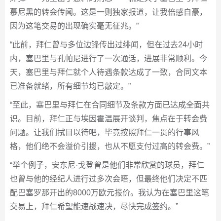
慕尼黑的转会传闻。这是一则独家报道，让我倍感自豪，
因为这笔交易的出现确实毫无征兆。”
“此前，拜仁曾与多位边锋传出过绯闻，但在过去24小时
内，塞巴里与孔帕尼进行了一次通话，进展非常顺利。今
天，塞巴里与拜仁就个人待遇条款达成了一致，合同文本
已准备就绪，所有细节均已敲定。”
“至此，塞巴里与拜仁在合同细节及条款方面已达成全面共
识。目前，拜仁正与埃因霍温展开谈判，焦点在于转会费
问题。让我们拭目以待吧，毕竟按照拜仁一贯的行事风
格，他们绝不会溢价引援，也从不愿支付过高的转会费。”
“举个例子，安东尼·戈登曾是他们非常欣赏的球员，拜仁
也曾与他的经纪人进行过多次会晤，但最终他们决定不匹
配巴塞罗那开出的8000万欧元报价。我认为在塞巴里这笔
交易上，拜仁希望能速战速决，尽快完成签约。”