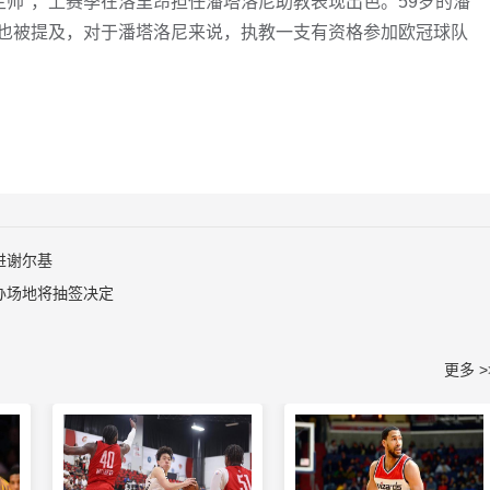
主帅"，上赛季在洛里昂担任潘塔洛尼助教表现出色。59岁的潘
也被提及，对于潘塔洛尼来说，执教一支有资格参加欧冠球队
进谢尔基
办场地将抽签决定
更多 >