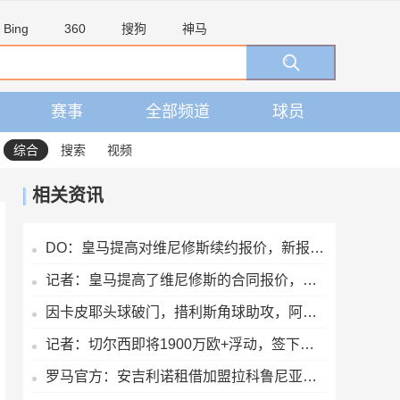
Bing
360
搜狗
神马
赛事
全部频道
球员
综合
搜索
视频
相关资讯
DO：皇马提高对维尼修斯续约报价，新报价能体现其对球队重要性
记者：皇马提高了维尼修斯的合同报价，老佛爷不想放他免费离队
因卡皮耶头球破门，措利斯角球助攻，阿森纳扳回一球1-2贝蒂斯
记者：切尔西即将1900万欧+浮动，签下巴列卡诺左后卫查瓦里亚
罗马官方：安吉利诺租借加盟拉科鲁尼亚，后者拥有选择买断条款