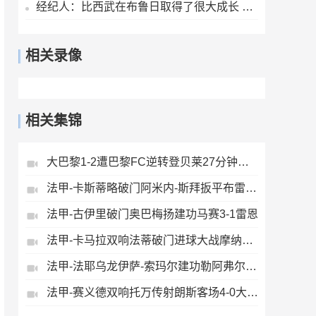
经纪人：比西武在布鲁日取得了很大成长 他希望为巴萨奉献一切
相关录像
相关集锦
大巴黎1-2遭巴黎FC逆转登贝莱27分钟伤退戈里替补双响+读秒绝杀
法甲-卡斯蒂略破门阿米内-斯拜扳平布雷斯特1-1昂热
法甲-古伊里破门奥巴梅扬建功马赛3-1雷恩
法甲-卡马拉双响法蒂破门进球大战摩纳哥4-5斯特拉斯堡
法甲-法耶乌龙伊萨-索玛尔建功勒阿弗尔2-0洛里昂
法甲-赛义德双响托万传射朗斯客场4-0大胜里昂