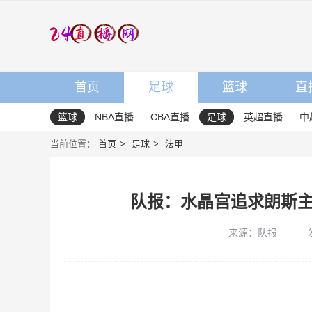
首页
足球
篮球
直
篮球
NBA直播
CBA直播
足球
英超直播
中
当前位置：
首页
足球
法甲
队报：水晶宫追求朗斯
来源：队报