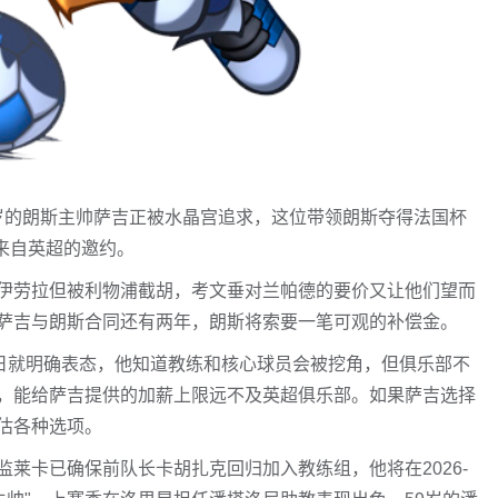
7岁的朗斯主帅萨吉正被水晶宫追求，这位带领朗斯夺得法国杯
来自英超的邀约。
伊劳拉但被利物浦截胡，考文垂对兰帕德的要价又让他们望而
萨吉与朗斯合同还有两年，朗斯将索要一笔可观的补偿金。
3日就明确表态，他知道教练和核心球员会被挖角，但俱乐部不
，能给萨吉提供的加薪上限远不及英超俱乐部。如果萨吉选择
估各种选项。
莱卡已确保前队长卡胡扎克回归加入教练组，他将在2026-