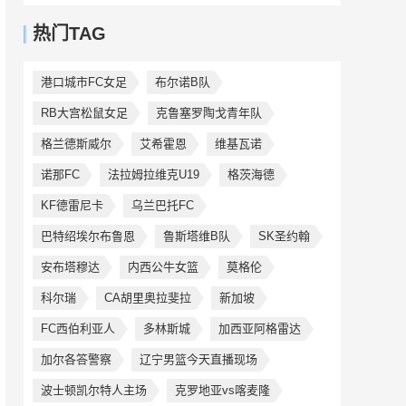
热门TAG
港口城市FC女足
布尔诺B队
RB大宫松鼠女足
克鲁塞罗陶戈青年队
格兰德斯威尔
艾希霍恩
维基瓦诺
诺那FC
法拉姆拉维克U19
格茨海德
KF德雷尼卡
乌兰巴托FC
巴特绍埃尔布鲁恩
鲁斯塔维B队
SK圣约翰
安布塔穆达
内西公牛女篮
莫格伦
科尔瑞
CA胡里奥拉斐拉
新加坡
FC西伯利亚人
多林斯城
加西亚阿格雷达
加尔各答警察
辽宁男篮今天直播现场
波士顿凯尔特人主场
克罗地亚vs喀麦隆