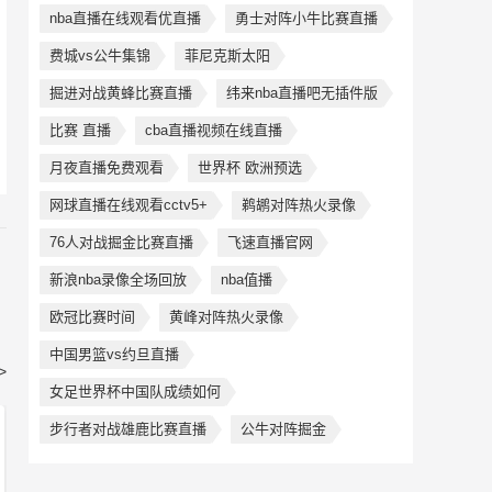
nba直播在线观看优直播
勇士对阵小牛比赛直播
费城vs公牛集锦
菲尼克斯太阳
掘进对战黄蜂比赛直播
纬来nba直播吧无插件版
比赛 直播
cba直播视频在线直播
月夜直播免费观看
世界杯 欧洲预选
网球直播在线观看cctv5+
鹈鹕对阵热火录像
76人对战掘金比赛直播
飞速直播官网
新浪nba录像全场回放
nba值播
欧冠比赛时间
黄峰对阵热火录像
中国男篮vs约旦直播
>
女足世界杯中国队成绩如何
步行者对战雄鹿比赛直播
公牛对阵掘金