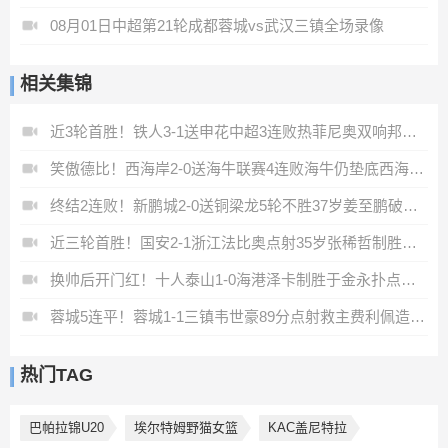
08月01日中超第21轮成都蓉城vs武汉三镇全场录像
相关集锦
近3轮首胜！铁人3-1送申花中超3连败热菲尼奥双响邦本宜裕传射
笑傲德比！西海岸2-0送海牛联赛4连败海牛仍垫底西海岸升至第二
终结2连败！新鹏城2-0送铜梁龙5轮不胜37岁姜至鹏破门韦斯利建功
近三轮首胜！国安2-1浙江法比奥点射35岁张稀哲制胜王钰栋送助攻
换帅后开门红！十人泰山1-0海港泽卡制胜于金永扑点海港三球被吹
蓉城5连平！蓉城1-1三镇韦世豪89分点射救主费利佩造点李昂破门
热门TAG
巴帕拉锦U20
埃尔特姆野猫女篮
KAC盖尼特拉