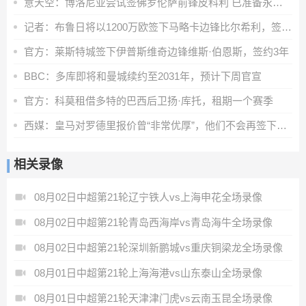
意天空：博洛尼亚尝试签佛罗伦萨前锋皮科利 已准备永久转会报价
记者：布鲁日将以1200万欧签下马略卡边锋比尔希利，签约至2030年
官方：莱斯特城签下伊普斯维奇边锋维斯·伯恩斯，签约3年
BBC：多库即将和曼城续约至2031年，预计下周官宣
官方：科莫租借多特的巴西后卫扬·库托，租期一个赛季
西媒：皇马对罗德里报价曾“非常优厚”，他们不会再签下其他中场
相关录像
08月02日中超第21轮辽宁铁人vs上海申花全场录像
08月02日中超第21轮青岛西海岸vs青岛海牛全场录像
08月02日中超第21轮深圳新鹏城vs重庆铜梁龙全场录像
08月01日中超第21轮上海海港vs山东泰山全场录像
08月01日中超第21轮天津津门虎vs云南玉昆全场录像