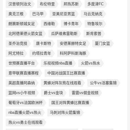
汉普顿列治文
布伦特里
邦热苏斯
多度津FC
奥克兰根
巴马甲
亚美尼亚男篮
马云克纳克
朗赛斯顿城女足
西维勒
博卡青年
特鲁埃尔
北阿德莱德火箭女篮
瓜萨维弗雷勒斯
斯肯索普
圣乔治竞技
唐卡斯特
安德莱赫特女足
厦门女篮
阿尤特拉
约塔拉青年
科阿萨科斯海豚
世预赛直播平台
乐视视频nba直播
火箭vs热水
意甲联赛直播赛程
中国对战国王比赛直播
英超直播阿森纳
黄蜂对阵灰熊在线观看
公牛vs活塞集锦
篮网vs小牛视频
爵士vs金块
雷霆vs倔金视频
葡萄牙vs法国欧洲杯
国王对阵黄蜂比赛直播
nba直播火箭vs热火
马刺对阵火箭集锦
热火vs勇士在线观看