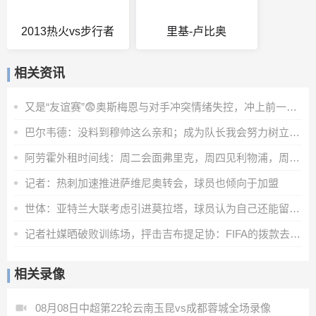
2013热火vs步行者
里基-卢比奥
相关资讯
又是“友谊赛”😨奥斯梅恩与对手冲突情绪失控，冲上前一把推翻
巴尔韦德：没料到穆帅这么亲和；成为队长我会努力树立正向表率
阿劳霍外租时间线：周二会面弗里克，周四见利物浦，周五晚间敲定
记者：热刺加速推进萨维尼奥转会，球员也倾向于加盟
世体：亚特兰大联考虑引进莫拉塔，球员认为自己还能留在顶级联赛
记者社媒晒破败训练场，抨击吉布提足协：FIFA的拨款去哪里了？
相关录像
08月08日中超第22轮云南玉昆vs成都蓉城全场录像