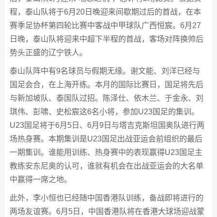
程，泰山队将于6月20日晚迎来间歇期过后的首战，在本
赛季足协杯第四轮比赛中客战中甲球队广西恒宸。6月27
日晚，泰山队将迎来中超下半程的首战，客场对阵换帅后
势头正盛的辽宁铁人。
泰山队阵中有9名球员与假期无缘。谢文能、刘洋已经与
国足会合，在上海开练。本月的国际比赛日，国足将先后
与新加坡队、泰国队过招。陈泽仕、依木兰、于金永、刘
琪伟、彭啸、史松宸这6名小将，参加U23国足的集训。
U23国足将于6月5日、6月9日与塔吉克斯坦国奥队进行两
场热身赛。本期集训是U23国足出战亚运会前组织的最后
一期集训。谁能用训练、热身赛中的表现赢得U23国足主
教练安东尼奥的认可，谁就有机会在出战亚运会的大名单
中赢得一席之地。
此外，李小恒也已经随中国香港队训练，备战即将进行的
两场友谊赛。6月5日，中国香港队将在香港大球场迎战蒙