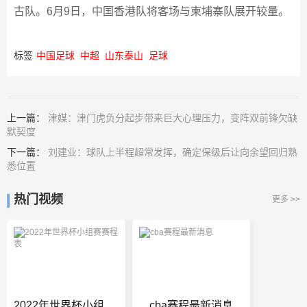
古队。6月9日，中国香港队将客场与柬埔寨队展开较量。
标签
中国足球
中超
山东泰山
足球
上一篇：
津媒：津门虎负分起步带来巨大心理压力，变阵双前锋欠缺
默契度
下一篇：
刘建业：球队上半程超常发挥，确定保级后让向余望回归熟
悉位置
热门视频
更多 >>
2022年世界杯小组赛赛程表
cba赛程最新消息