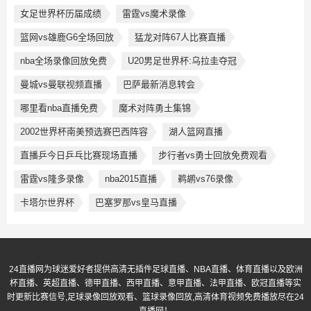
女足世界杯历届成绩
雷霆vs魔术录像
篮网vs雄鹿G6全场回放
猛龙对阵67人比赛直播
nba全场录像回放免费
U20男足世界杯:乌拉圭夺冠
曼城vs曼联视频直播
巴萨最新消息转会
哪里看nba直播免费
魔术对阵勇土集锦
2002世界杯南美预选赛巴西阵容
湖人篮网直播
直播乒今日乒乓比赛现场直播
步行者vs勇士回放免费观看
雷霆vs隆多录像
nba2015直播
鹈鹕vs76录像
卡塔尔世界杯
巴塞罗那vs皇马直播
24直播网为球迷爱好者提供高清无插件足球直播、NBA直播、体育直播以及欧洲
杯直播、英超直播、德甲直播、西甲直播、意甲直播、法甲直播、欧冠直播等实
时更新比赛信号,足球录像回放观看、篮球录像回放,高清体育视频免费播放尽在24