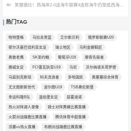
笑傲德比！西海岸2-0送海牛联赛4连败海牛仍垫底西海岸升至第二
热门TAG
哈特堡格
乌拉圭男篮
艾尔斯贝利
俄罗斯联赛U20
密尔沃基巴伐利亚女足
瑞士地区
马利金娜鞋匠
勇敢老鹰
SK圣约翰
葡萄牙U18
摩奇先驱者
挪威女足
FCI雷瓦狄亚U19
马尼
沃尔纳诺夫哥罗德
乌兹别克斯坦
科夫流浪者
多哈国民
奥塞塞综合体育
尤文图斯新世代
波尔图U19
TSB弗伦斯堡
幸运科隆B队
溫伯堡女足
兹霍迪诺
热火对阵湖人录像
骑士对阵黄蜂比赛直播
火箭对战雄鹿比赛直播
腾讯体育中超直播
活塞vs热火直播
布朗对战雄鹿比赛直播