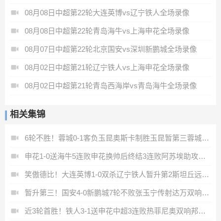
08月08日中超第22轮大连英博vs辽宁铁人全场录像
08月08日中超第22轮青岛海牛vs上海申花全场录像
08月07日中超第22轮北京国安vs深圳新鹏城全场录像
08月02日中超第21轮辽宁铁人vs上海申花全场录像
08月02日中超第21轮青岛西海岸vs青岛海牛全场录像
相关集锦
6轮不胜！蓉城0-1客负玉昆奥斯卡制胜玉昆暂第三蓉城全场1射正
申花1-0送海牛5连败申花换帅后终结3连败阿苏埃助攻徐皓阳制胜
笑傲德比！大连英博1-0双杀辽宁铁人暂升第2斯坦丘远射制胜
暂升第三！国安4-0新鹏城7轮不败张玉宁传射达万双响法比奥破门
近3轮首胜！铁人3-1送申花中超3连败热菲尼奥双响邦本宜裕传射