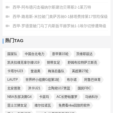
西甲-阿布德闪击福纳尔斯建功贝蒂斯2-1莱万特
西甲-路易斯-米拉破门奥萨苏纳0-1赫塔费排第17惊险保级
西甲-罗德里破门马丁内斯扳平赫罗纳1-1埃尔切惨遭降级
热门TAG
国家队
中国台北电力
意甲第15轮
茨维耶兹达
凯夫拉维克拿尔维U19
铜带女足
舒姆布拉特萨兰斯克
卡塔尔U23
奎迪奥
梅洛后备队
英超第27轮
LAUTP
世界杯小组赛G组第1轮
布尔诺
阿鲁巴体育
北安普敦
洪卡U21
立陶宛U17男篮
国民FBC
NBA东部决赛G4
卡兹玛
AC长野帕塞罗
马纳科尔
昆士兰狮女足
维尔拉诺瓦
免费看nba回放的软件