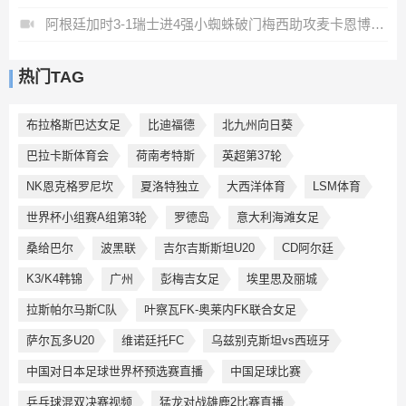
阿根廷加时3-1瑞士进4强小蜘蛛破门梅西助攻麦卡恩博洛假摔染红
热门TAG
布拉格斯巴达女足
比迪福德
北九州向日葵
巴拉卡斯体育会
荷南考特斯
英超第37轮
NK恩克格罗尼坎
夏洛特独立
大西洋体育
LSM体育
世界杯小组赛A组第3轮
罗德岛
意大利海滩女足
桑给巴尔
波黑联
吉尔吉斯斯坦U20
CD阿尔廷
K3/K4韩锦
广州
彭梅吉女足
埃里思及丽城
拉斯帕尔马斯C队
叶察瓦FK-奥莱内FK联合女足
萨尔瓦多U20
维诺廷托FC
乌兹别克斯坦vs西班牙
中国对日本足球世界杯预选赛直播
中国足球比赛
乒乓球混双决赛视频
猛龙对战雄鹿2比赛直播