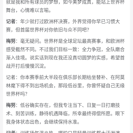
就是我和所有球员的梦想，如今美梦成真，能站上世界杯
舞台，心情难以言喻。
记者
：年少就打过欧洲杯决赛，外界觉得你早已习惯大
赛，但首届世界杯对你依旧与众不同吧？
梅努
：毫无疑问。世界杯是全球足坛最高赛事，和欧洲杯
感受截然不同。不过我们目标一致：全力争冠，全队磨合
渐入佳境。说实话到现在我还没真切圆梦的实感，希望首
战开打后慢慢沉淀。
记者：你本赛季前大半段在俱乐部长期枯坐替补、在阿莫
林麾下得不到出场机会，那段低谷里，你曾怀疑自己无缘
世界杯吗？
梅努
：低谷确实存在，但我专注当下、日复一日打磨技
术、刻苦训练，静待机遇降临，所幸最终得偿所愿。眼下
我身体状态出色，会继续保持水准。