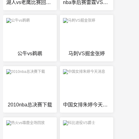
湖人vs老鹰比赛回放录像
nba季后赛雷霆VS开拓者G4
公牛vs鹈鹕
马刺VS掘金张婷
2010nba总决赛下载
中国女排朱婷今天消息