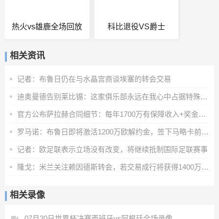
热火vs雄鹿全场回放
科比退役VS爵士
相关资讯
记者：布鲁日仍在与水晶宫商谈埃塞的转会交易
迪奥曼德告别莱比锡：这家俱乐部永远在我心中占据特殊位置
官方公布萨拉赫合同细节：每年1700万有保障收入+奖金+20%肖像权
罗马诺：布鲁日即将激活1200万欧解约金，签下马略卡前锋比尔希利
记者：欧足联表示立场没有改变，将继续抵制国际足联赛事
隆戈：米兰关注赖因德斯转会，若交易成行将获得1400万欧奖金
相关录像
07月20日世界杯决赛西班牙vs阿根廷全场录像