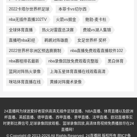
2022卡塔尔世界杯足球
本菲卡vs切尔西
nba无插件直播102TV
火箭vs掘金
鲍勃-麦卡杜
全球体育直播
热火对雷霆总决赛
费城vs湖人集锦
直播吧nba彩经
鹈鹕对阵雄鹿
女足世界杯 奖杯
2022世界杯非洲区预选赛赛制
nba直播免费观看直播软件102
nba赛程排名最新
nba录像回放免费观看完整版
黑白体育
篮网对阵热火录像
上海五星体育直播在线观看高清
咪咕体育直播在线
黄蜂对阵魔术录像
24直播网为球迷爱好者提供高清无插件足球直播、NBA直播、体育直播以及欧洲
杯直播、英超直播、德甲直播、西甲直播、意甲直播、法甲直播、欧冠直播等实
时更新比赛信号,足球录像回放观看、篮球录像回放,高清体育视频免费播放尽在24
直播网！
© Copyright @ 2013-2026 All Rights Reserved. 24直播网 版权所有
皖ICP备