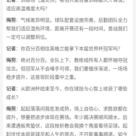
记者
：训练场气温炎热，哪怕只是轻量训练都大汗淋漓，
适应高温难度大吗？
梅努
：气候差异明显。球队配套设施完善，后勤团队全力
帮我们适应湿热环境，距离开赛还有一段时间，首战我们
一定可以调整到位。
记者
：你百分百相信英格兰能拿下本届世界杯冠军吗？
梅努
：绝对百分百。全队上下、教练组所有人都怀揣夺冠
信念。但冠军从不会唾手可得，我们要循序渐进，一场场
稳步提升，这是现阶段重中之重。
记者
：从欧洲杯结束至今，你在球技与心智上收获了哪些
成长？
梅努
：起起落落间我愈发成熟，场上自信心、求胜欲都在
提升，想要把进步体现在赛场。年少踢决赛顺风顺水，后
来遭遇板凳蛰伏，这段挫折教会我换个角度看待足球。起
起伏伏本就是球员和人生的常态，不可能事事顺遂。如今