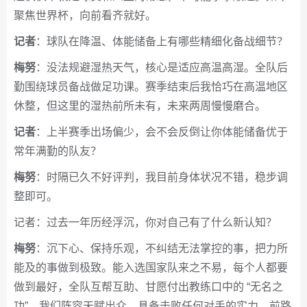
聚焦世界杯，向前看齐就好。
记者
：球队在降温、体能储备上有哪些精细化备战细节？
梅努
：没法规避湿热天气，核心是适应高温高湿。全队后
勤围绕球员备战做足功课。赛季结束后我恰巧在高温地区
休整，但这里的湿热前所未有，未来两周慢慢磨合。
记者
：上半赛季出场偏少，会不会反倒让你体能储备优于
常年满勤的队友？
梅努
：时隔已久不好评判，我目前身体状况不错，稳步调
整即可。
记者：过去一年历经浮沉，你对自己有了什么新认知？
梅努
：沉下心、保持乐观，不纠结无法掌控的事，把力所
能及的事做到极致。能入选国家队来之不易，每个人都要
做到最好，全队互帮互助、甘愿付出教练口中的 “无名之
功”。我们阵容天赋出众，具备击败任何对手的实力，前路