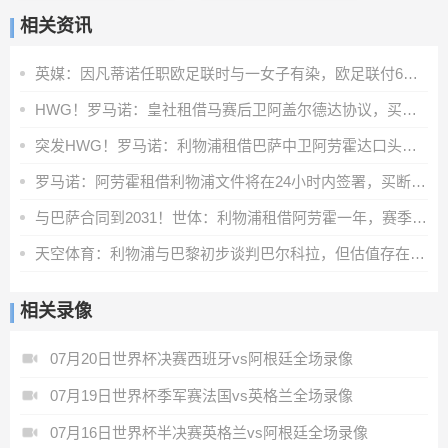
相关资讯
英媒：因凡蒂诺任职欧足联时与一女子有染，欧足联付6位数封口费
HWG！罗马诺：皇社租借马赛后卫阿盖尔德达协议，买断费1100万欧
突发HWG！罗马诺：利物浦租借巴萨中卫阿劳霍达口头协议
罗马诺：阿劳霍租借利物浦文件将在24小时内签署，买断条款非强制
与巴萨合同到2031！世体：利物浦租借阿劳霍一年，赛季末可选买断
天空体育：利物浦与巴黎初步谈判巴尔科拉，但估值存在巨大差距
相关录像
07月20日世界杯决赛西班牙vs阿根廷全场录像
07月19日世界杯季军赛法国vs英格兰全场录像
07月16日世界杯半决赛英格兰vs阿根廷全场录像