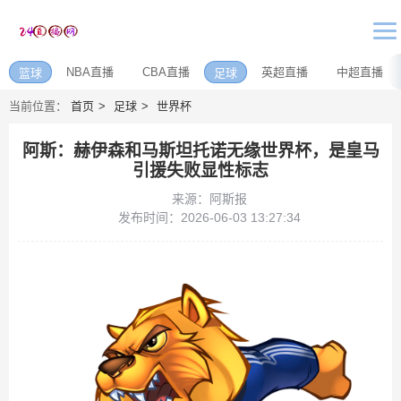
NBA直播
CBA直播
英超直播
中超直播
篮球
足球
当前位置：
首页
足球
世界杯
阿斯：赫伊森和马斯坦托诺无缘世界杯，是皇马
引援失败显性标志
来源：阿斯报
发布时间：2026-06-03 13:27:34