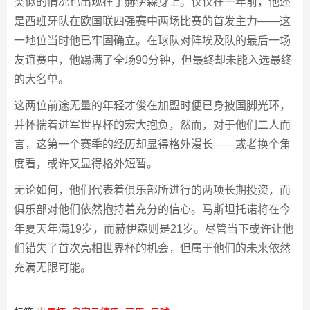
类似的情况也出现在了赫伊森身上。仅仅在一年前，他还
是西班牙队在欧国联四强赛中两场比赛的首发主力——这
一地位当时他已牢固确立。在球队对阵埃及队的最后一场
友谊赛中，他踢满了全场90分钟，但最终却未能入选最终
的大名单。
这两位前途无量的年轻才俊在加盟时便已身披国脚光环，
并怀揣着进军世界杯的宏大抱负，然而，对于他们二人而
言，这第一个赛季的经历却显得格外漫长——或者换个角
度看，或许又显得格外短暂。
无论如何，他们代表着俱乐部所进行的两项长期投资，而
俱乐部对他们依然抱持着充分的信心。马斯坦托诺将在今
年夏天年满19岁，而赫伊森则是21岁。尽管当下或许让他
们错失了首次亮相世界杯的机会，但属于他们的未来依然
充满无限可能。