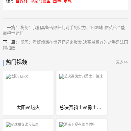
标签
世界杯
皇家马德里
西甲
足球
上一篇：
梅努：我们具备击败任何对手的实力，100%相信英格兰能
赢得世界杯
下一篇：
凯恩：看好赖斯在世界杯迎来爆发 决赛最想遇的对手是法国
阿根廷
热门视频
更多 >>
太阳vs热火
总决赛骑士vs勇士十佳球