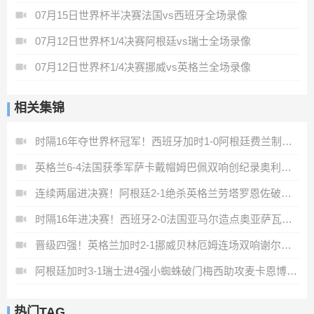
07月15日世界杯半决赛法国vs西班牙全场录像
07月12日世界杯1/4决赛阿根廷vs瑞士全场录像
07月12日世界杯1/4决赛挪威vs英格兰全场录像
相关集锦
时隔16年夺世界杯冠军！西班牙加时1-0阿根廷费兰制胜恩佐染红
英格兰6-4法国获季军萨卡戴帽姆巴佩双响创纪录奥利塞2助+失良机
连续两届进决赛！阿根廷2-1绝杀英格兰劳塔罗恩佐破门梅西两助攻
时隔16年进决赛！西班牙2-0法国亚马尔造点奥亚萨瓦尔、波罗破门
晋级四强！英格兰加时2-1挪威贝林厄姆连场双响谢尔德鲁普破门
阿根廷加时3-1瑞士进4强小蜘蛛破门梅西助攻麦卡恩博洛假摔染红
热门TAG