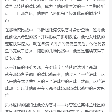
德里竞技队的德比战，成为了他职业生涯的一个早期转折
点——自那之后，他便再也未能完全恢复此前的巅峰状
态。
在那场德比战中，马斯坦托诺仅以替补身份登场，这与他
此前极具希望的赛季开局形成了鲜明反差。他融入球队的
速度快得惊人。就在年满18周岁的仅仅五天后，他便代表
皇马完成了首秀，随后的几场比赛中，他更是连续获得了
首发机会。
这一连串的强势表现，在对阵莱万特队时达到了高潮——
就在那场备受瞩目的德比战前夕，他攻入了一粒进球。这
也是他在本赛季打入的三个进球中的首球。然而，这粒进
球却不足以让他赢得在大都会球场那场德比战中的首发席
位。
贝林厄姆的回归让他沦为替补——尽管这位英格兰球星的