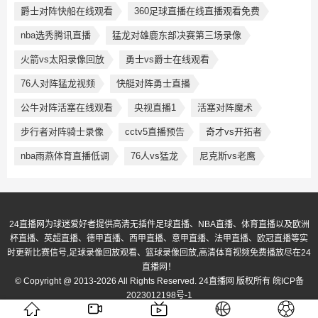
爵士对阵快船在线观看
360足球直播在线直播观看免费
nba选秀腾讯直播
猛龙对雄鹿东部决赛第三场录像
火箭vs太阳录像回放
勇士vs爵士在线观看
76人对阵猛龙视频
快艇对阵勇士直播
公牛对阵活塞在线观看
央视直播1
活塞对阵魔术
步行者对阵骑士录像
cctv5直播预告
奇才vs开拓者
nba雨燕体育直播低调
76人vs猛龙
尼克斯vs老鹰
24直播网为球迷爱好者提供高清无插件足球直播、NBA直播、体育直播以及欧洲
杯直播、英超直播、德甲直播、西甲直播、意甲直播、法甲直播、欧冠直播等实
时更新比赛信号,足球录像回放观看、篮球录像回放,高清体育视频免费播放尽在24
直播网！
© Copyright @ 2013-2026 All Rights Reserved. 24直播网 版权所有
皖ICP备
2023012198号-1