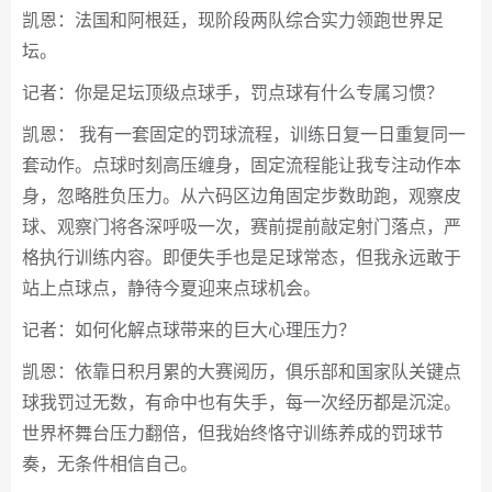
凯恩：法国和阿根廷，现阶段两队综合实力领跑世界足
坛。
记者：你是足坛顶级点球手，罚点球有什么专属习惯？
凯恩： 我有一套固定的罚球流程，训练日复一日重复同一
套动作。点球时刻高压缠身，固定流程能让我专注动作本
身，忽略胜负压力。从六码区边角固定步数助跑，观察皮
球、观察门将各深呼吸一次，赛前提前敲定射门落点，严
格执行训练内容。即便失手也是足球常态，但我永远敢于
站上点球点，静待今夏迎来点球机会。
记者：如何化解点球带来的巨大心理压力？
凯恩：依靠日积月累的大赛阅历，俱乐部和国家队关键点
球我罚过无数，有命中也有失手，每一次经历都是沉淀。
世界杯舞台压力翻倍，但我始终恪守训练养成的罚球节
奏，无条件相信自己。