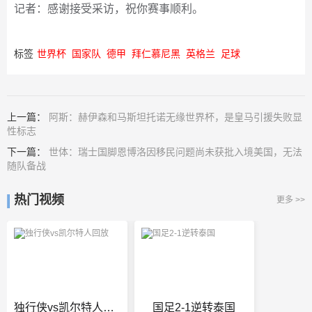
记者：感谢接受采访，祝你赛事顺利。
标签
世界杯
国家队
德甲
拜仁慕尼黑
英格兰
足球
上一篇：
阿斯：赫伊森和马斯坦托诺无缘世界杯，是皇马引援失败显
性标志
下一篇：
世体：瑞士国脚恩博洛因移民问题尚未获批入境美国，无法
随队备战
热门视频
更多 >>
独行侠vs凯尔特人回放
国足2-1逆转泰国