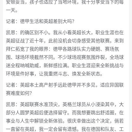
安顿妥当，孩子也适应了当地环境，我十分享受当下的每
一天。
记者：德甲生活和英超差别大吗？
凯恩：的确区别不小。我从小看英超长大，职业生涯也在
英超征战了近十年，此前没机会切身感受其他联赛。来到
拜仁拓宽了我的眼界：德甲各路球队实力硬朗、赛场氛
围、球场环境截然不同。不少球场观赛氛围炸裂，全场球
迷全程呐喊助威，新鲜感拉满。职业生涯迎来全新挑战与
环境是件好事，让我重燃斗志、焕发全新状态。
记者：英超本土高产射手远赴德甲并不多见，适应异国联
赛难度如何？
凯恩：英超联赛水准顶尖，英格兰球员从小浸染其中，大
部分人圆梦英超后便选择留守。而我想要跳出舒适圈，在
事业与人生中解锁全新体验。很庆幸做出这个决定，倘若
一直留在英超，我一定会留有遗憾。我在德国和队友、工