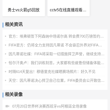
勇士vs火箭g5回放
cctv5在线直播观看手机版
相关资讯
官方：埃弗顿签下阿森纳中场诺尔高 转会费700万镑签约2年
FIFA官方：仍将全力支持因凡蒂诺 不会容忍外界对FIFA诚信的攻击
因凡蒂诺社媒：FIFA将采取一切措施捍卫声誉，继续支持足球的发展
恰尔汗奥卢：我们训练刻苦，大家都有些疲惫但储备体能至关重要
时隔614天复出！穆德里克社媒晒赛场照片：好久不见
天空：因凡蒂诺决心捍卫自己位置，FIFA委员会公开致信表达支持
相关录像
07月20日世界杯决赛西班牙vs阿根廷全场录像