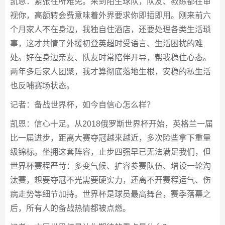
凯恩：紧张在所难免。来到陌生球队，队友、教练都在审
视你，高额转会费意味着外界要求你即插即用。刚来前六
个月家人不在身边，我独自住酒店，还要处理各类生活琐
事，这才共情了外援初登英超时受语言、生活困扰的难
处。好在身边亲友、队友时常陪伴开导，帮我稳住心态。
两年多后家人团聚，我才算彻底落地生根，安稳的私生活
也反哺赛场状态。
记者：备战世界杯，如今自信心怎么样？
凯恩：信心十足。从2018俄罗斯世界杯开始，英格兰一届
比一届进步，距离大赛夺冠越来越近，多次险些拿下重量
级锦标。坐拥这套阵容，止步四强早已无法满足我们，但
世界杯赛程严苛：多变气候、扩容参赛队伍、增设一轮淘
汰赛，想要夺冠不光需要硬实力，还离不开赛程运气、伤
病走势等细节加持。世界杯是球员最高舞台，赛季落幕之
后，所有人的备战热情都被点燃。