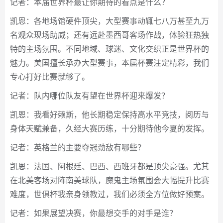
记者：本届世界杯最让你期待的看点是什么？
凯恩：各地场馆硬件顶尖，大型赛事动辄七八万甚至九万
名观众现场助威；还有远赴墨西哥客场作战，体验狂热独
特的主场氛围。不同地域、球迷、文化交织正是世界杯的
魅力。美国擅长承办大型赛事，本届杯赛注定精彩，我们
专心打好比赛就够了。
记者：队内哪位队友有望在世界杯迎来爆发？
凯恩：我看好赖斯，他长期稳定保持高水平竞技，阅历与
身体天赋兼备，久经大赛历练，十分期待他今夏的发挥。
记者：英格兰的主要夺冠劲敌有哪些？
凯恩：法国、阿根廷、巴西、西班牙都是顶尖豪强。尤其
在北美客场对阵南美球队，魔鬼主场氛围会大幅提升比赛
难度，世俱杯我亲身领教过，我们必须全方位做好预案。
记者：如果展望决赛，你最想交手的对手是谁？