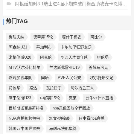
阿根廷加时3-1瑞士进4强小蜘蛛破门梅西助攻麦卡恩博洛假摔染红
热门TAG
鲁玻夫纳
德甲第15轮
塔什干棉农
阿比尔
阿森纳U21
基加利市
卡尔加里狂野女足
米格伦斯U20
阿克伦
华沙天才青年队
纽伦堡
MTV沃尔芬比特尔
兰达斯弗雷亚U19
盖兹马洛克
派瑞加青年队
同塔
PVF人民公安
坎尔托塔女足
特拉华
路达
瓦拉日丁
阿沙冶金工人
摩里伦斯U23
中超第15轮
克莱
公牛vs什么直播
目前斯诺克最新排名
nba录像回放全程回放
NBA直播视频拍摄
凯文-约翰逊
日本看nba直播
韩国vs中国世预赛
马刺vs快船集锦