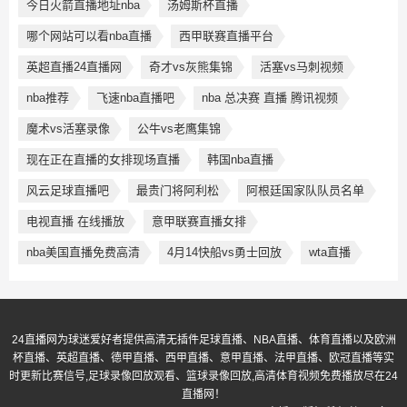
今日火箭直播地址nba
汤姆斯杯直播
哪个网站可以看nba直播
西甲联赛直播平台
英超直播24直播网
奇才vs灰熊集锦
活塞vs马刺视频
nba推荐
飞速nba直播吧
nba 总决赛 直播 腾讯视频
魔术vs活塞录像
公牛vs老鹰集锦
现在正在直播的女排现场直播
韩国nba直播
风云足球直播吧
最贵门将阿利松
阿根廷国家队队员名单
电视直播 在线播放
意甲联赛直播女排
nba美国直播免费高清
4月14快船vs勇士回放
wta直播
24直播网为球迷爱好者提供高清无插件足球直播、NBA直播、体育直播以及欧洲
杯直播、英超直播、德甲直播、西甲直播、意甲直播、法甲直播、欧冠直播等实
时更新比赛信号,足球录像回放观看、篮球录像回放,高清体育视频免费播放尽在24
直播网！