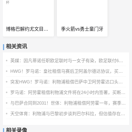
博格巴解约尤文目标世俱杯
季火箭vs勇士童门牙
相关资讯
英媒：因凡蒂诺任职欧足联时与一女子有染，欧足联付6位数封口费
HWG！罗马诺：皇社租借马赛后卫阿盖尔德达协议，买断费1100万欧
突发HWG！罗马诺：利物浦租借巴萨中卫阿劳霍达口头协议
罗马诺：阿劳霍租借利物浦文件将在24小时内签署，买断条款非强制
与巴萨合同到2031！世体：利物浦租借阿劳霍一年，赛季末可选买断
天空体育：利物浦与巴黎初步谈判巴尔科拉，但估值存在巨大差距
相关录像