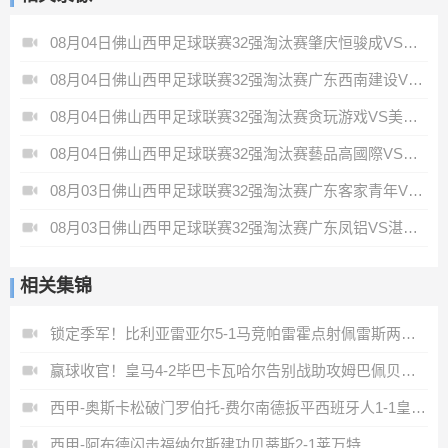
08月04日佛山西甲足球联赛32强淘汰赛肇庆恒骏成VS三七互娱全场录像
08月04日佛山西甲足球联赛32强淘汰赛广东西南建设VS香港圣徒全场录像
08月04日佛山西甲足球联赛32强淘汰赛贪玩游戏VS美的薪火全场录像
08月04日佛山西甲足球联赛32强淘汰赛藝品高國際VS湛江狂狼·粵辉能源全场录像
08月03日佛山西甲足球联赛32强淘汰赛广东客家青年VS广州英华思力U17全场录像
08月03日佛山西甲足球联赛32强淘汰赛广东凤铝VS湛江八部科技全场录像
相关集锦
锁定季军！比利亚雷亚尔5-1马竞帕雷霍点射佩雷斯两射一传
赢球收官！皇马4-2毕巴卡瓦哈尔告别战助攻姆巴佩贝林厄姆破门
西甲-奥斯卡松破门罗伯托-费尔南德扳平西班牙人1-1皇家社会
西甲-阿布德闪击福纳尔斯建功贝蒂斯2-1莱万特