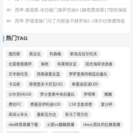
西甲-路易斯-米拉破门奥萨苏纳0-1赫塔费排第17惊险保级
西甲-罗德里破门马丁内斯扳平赫罗纳1-1埃尔切惨遭降级
热门TAG
施历斯
英议北
利森格
斯洛吉拉尔托夫
北爱慈善盾杯
海地
布莱顿女足
阳光海岸流浪者
贝辛斯托克
西南骇客女篮
罗萨里奥阿根廷后备队
卡瓜斯
库德里夫卡尼瓦U21
希雷迪亚诺U20
沙尔克04U19
罗沙里奥中央后备队
伊塔蒂
鹰雕
费拉FC
费基亚伊利迪U19
LSK戈查卓德
爱沙杯
库班火车头
基斯瓦尔达
圣马丁塔贝伦
nba体育直播下载
火箭vs醍醐直播
nba火箭队的比赛直播