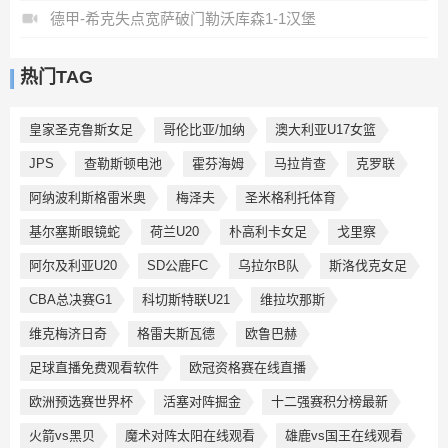
德甲-希克失点宽萨破门勒沃库森1-1汉堡
热门TAG
皇家圣克鲁斯女足
哥伦比亚/加纳
澳大利亚U17女篮
JPS
查勒斯顿电池
霍芬海姆
马拉肯查
克罗联
阿纳波利斯格雷米奥
梅泽夫
圣米格利托体育
基尔塞斯眼镜蛇
荷兰U20
朴高利卡女足
戈里察
阿尔及利亚U20
SD公鹿FC
乌拉尔B队
斯洛伐克女足
CBA总决赛G1
科切斯特联U21
维拉坎那斯
维克梅济日奇
格雷夫斯瓦德
欧鲁巴赫
足球直播免费观看软件
欧冠资格赛在线直播
欧洲预选赛世界杯
活塞对阵掘金
十二强赛积分榜最新
火箭vs黑贝
魔术对阵太阳在线观看
雄鹿vs国王在线观看