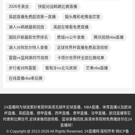
2026冬奥会
快艇对战鹈鹕比赛直播
英超直播免费超清第一直播
猫头鹰和老鹰谁厉害
湖人vs鹈鹕最新回放
英超在哪看免费直播
国际乒联最新世界排名
费城vs公牛录像
腾讯视频nba直播
湖人对阵凯尔特人录像
足球世界杯直播免费高清视频
雷霆vs篮网第四节视频
卡塔尔世界杯全部比赛结果
步行者对阵雷霆
葡萄牙vs北马其顿
芒果nba直播
在线直播nba季后赛
24直播网为球迷爱好者提供高清无插件足球直播、NBA直播、体育直播以及欧洲
杯直播、英超直播、德甲直播、西甲直播、意甲直播、法甲直播、欧冠直播等实
时更新比赛信号,足球录像回放观看、篮球录像回放,高清体育视频免费播放尽在24
直播网！
© Copyright @ 2013-2026 All Rights Reserved. 24直播网 版权所有
皖ICP备