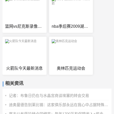
篮网vs尼克斯录像回放
nba季后赛2009湖人vs火箭
火箭队今天最新消息
奥林匹克运动会
相关资讯
记者：布鲁日仍在与水晶宫商谈埃塞的转会交易
迪奥曼德告别莱比锡：这家俱乐部永远在我心中占据特殊位置
官方公布萨拉赫合同细节：每年1700万有保障收入+奖金+20%肖像权