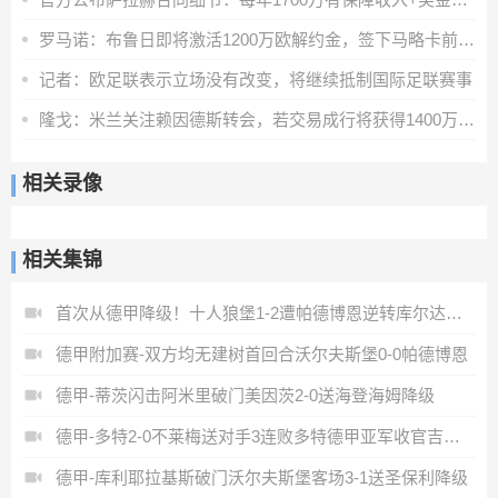
罗马诺：布鲁日即将激活1200万欧解约金，签下马略卡前锋比尔希利
记者：欧足联表示立场没有改变，将继续抵制国际足联赛事
隆戈：米兰关注赖因德斯转会，若交易成行将获得1400万欧奖金
相关录像
相关集锦
首次从德甲降级！十人狼堡1-2遭帕德博恩逆转库尔达加时赛制胜
德甲附加赛-双方均无建树首回合沃尔夫斯堡0-0帕德博恩
德甲-蒂茨闪击阿米里破门美因茨2-0送海登海姆降级
德甲-多特2-0不莱梅送对手3连败多特德甲亚军收官吉拉西破门
德甲-库利耶拉基斯破门沃尔夫斯堡客场3-1送圣保利降级