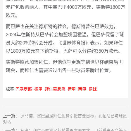
元打包收购两人，其中塞巴里4000万欧元，德斯特1800万
欧元。
而巴萨也在关注德斯特的转会，德斯特曾在巴萨效力，
2024年德斯特从巴萨转会加盟埃因霍温，但巴萨保留了球
员大约20%的转会分成。《世界体育报》表示，如果拜仁
以1800万欧元签下德斯特，巴萨可以分得约350万欧元。
德斯特愿意加盟拜仁，但他似乎更想等到世界杯结束后再
转会，而拜仁也需要通过出售一些球员来腾出位置。
标签
巴塞罗那
德甲
拜仁慕尼黑
荷甲
西甲
足球
上一篇：
罗马诺：塞巴里是拜仁边锋引援首要目标，孔帕尼已与球员
对话
下一篇：
记者：拜仁不愿满足艾希霍恩方面要求，目前看来不会签下