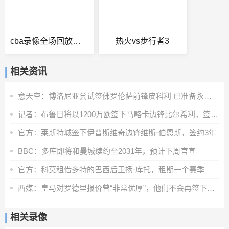
cba录像全场回放高清
热火vs步行者3
相关资讯
意天空：博洛尼亚尝试签佛罗伦萨前锋皮科利 已准备永久转会报价
记者：布鲁日将以1200万欧签下马略卡边锋比尔希利，签约至2030年
官方：莱斯特城签下伊普斯维奇边锋维斯·伯恩斯，签约3年
BBC：多库即将和曼城续约至2031年，预计下周官宣
官方：科莫租借多特的巴西后卫扬·库托，租期一个赛季
西媒：皇马对罗德里报价曾“非常优厚”，他们不会再签下其他中场
相关录像