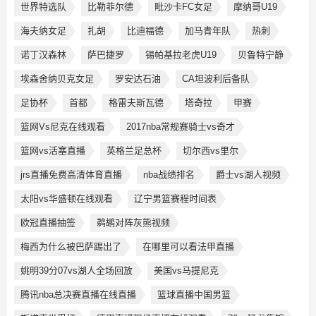
世界特选队
比勒菲尔德
毗沙卡FC女足
摩纳哥U19
海夫纳女足
扎胡
比迪福德
加马青年队
热刺
诺丁汉森林
萨巴捷罗
锡帕基拉老虎U19
贝鲁特宁静
埃森舍纳贝克女足
罗安达石油
CA坦波利后备队
足协杯
首都
格雷夫斯瓦德
塔奇拉
甲赛
篮网Vs尼克在线观看
2017nba常规赛骑士vs奇才
篮网vs活塞直播
英格兰足总杯
切尔西vs里尔
jrs直播免费高清体育直播
nba战绩排名
爵士vs湖人视频
太阳vs华盛顿在线观看
辽宁男篮赛程时间表
欧冠直播抽签
鹈鹕对阵灰熊视频
梅西为什么被巴萨踢出了
在哪里可以看法甲直播
姚明39分07vs湖人全场回放
美国vs马提尼克
腾讯nba总决赛直播在线直播
篮球直播中国男篮