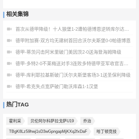
相关集锦
首次从德甲降级！十人狼堡1-2遭帕德博恩逆转库尔达加时赛制胜
德甲附加赛-双方均无建树首回合沃尔夫斯堡0-0帕德博恩
德甲-蒂茨闪击阿米里破门美因茨2-0送海登海姆降级
德甲-多特2-0不莱梅送对手3连败多特德甲亚军收官吉拉西破门
德甲-库利耶拉基斯破门沃尔夫斯堡客场3-1送圣保利降级
德甲-希克失点宽萨破门勒沃库森1-1汉堡
热门TAG
霍利采
贝伦阿尔科萨拉戈萨U19
乔治
TBgK8Lz59hwj1sD3wGpngapMjKXq2fxDaF
哈丁顿竞技