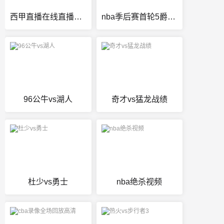
西甲直播在线直播观看免费
nba季后赛首轮5爵士vs火箭
96公牛vs湖人
奇才vs猛龙战绩
杜少vs勇士
nba绝杀视频